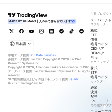
主要プロダク
スーパーチャ
MADE BY HUMANS | 人の手で作られています
スクリーナー
株式
ETF
債券
日本語
暗号コイン
CEXペア
DEXペア
市場データ提供:
ICE Data Services
.
Pine
参照データ提供: FactSet. Copyright © 2026 FactSet
ヒートマップ
Research Systems Inc.
Copyright © 2026, American Bankers Association. CUSIP
株式
データベース提供: FactSet Research Systems Inc. All rights
ETF
reserved.
暗号コイン
SEC提出書類およびその他ドキュメント提供:
Quartr
.
カレンダー
© 2026 TradingView, Inc.
経済
決算
配当
IPO
その他プロダ
ニュースフロ