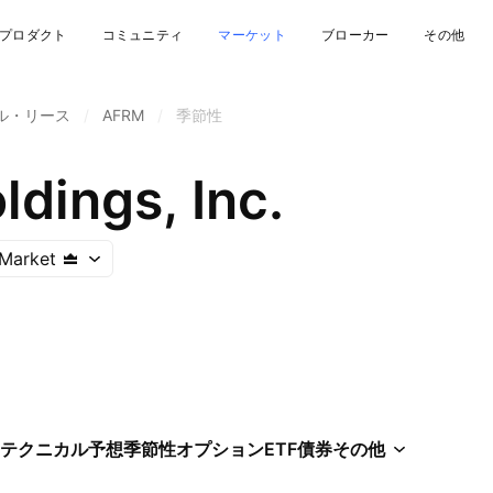
プロダクト
コミュニティ
マーケット
ブローカー
その他
ル・リース
/
AFRM
/
季節性
ldings, Inc.
Market
テクニカル
予想
季節性
オプション
ETF
債券
その他