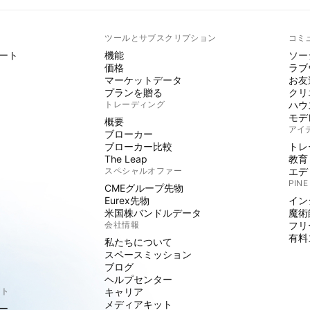
ト
ツールとサブスクリプション
コミ
ート
機能
ソー
価格
ラブ
マーケットデータ
お友
プランを贈る
クリ
トレーディング
ハウ
モデ
概要
アイ
ブローカー
ブローカー比較
トレ
The Leap
教育
スペシャルオファー
エデ
PINE
CMEグループ先物
Eurex先物
イン
米国株バンドルデータ
魔術
会社情報
フリ
有料
私たちについて
スペースミッション
ブログ
ヘルプセンター
クト
キャリア
メディアキット
ー