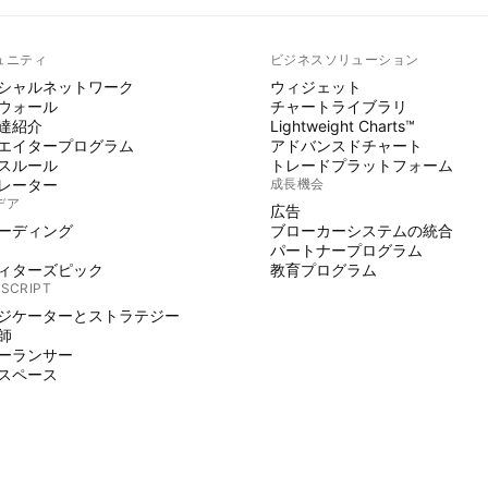
ュニティ
ビジネスソリューション
シャルネットワーク
ウィジェット
ウォール
チャートライブラリ
達紹介
Lightweight Charts™
エイタープログラム
アドバンスドチャート
スルール
トレードプラットフォーム
レーター
成長機会
デア
広告
ーディング
ブローカーシステムの統合
パートナープログラム
ィターズピック
教育プログラム
 SCRIPT
ジケーターとストラテジー
師
ーランサー
スペース