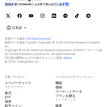
MADE BY HUMANS | 人の手で作られています
日本語
市場データ提供:
ICE Data Services
.
参照データ提供: FactSet. Copyright © 2026 FactSet Research Systems
Inc.
Copyright © 2026, American Bankers Association. CUSIPデータベース提
供: FactSet Research Systems Inc. All rights reserved.
SEC提出書類およびその他ドキュメント提供:
Quartr
.
© 2026 TradingView, Inc.
主要プロダクト
ツールとサブスクリプション
スーパーチャート
機能
スクリーナー
価格
マーケットデータ
株式
プランを贈る
ETF
トレーディング
債券
暗号コイン
概要