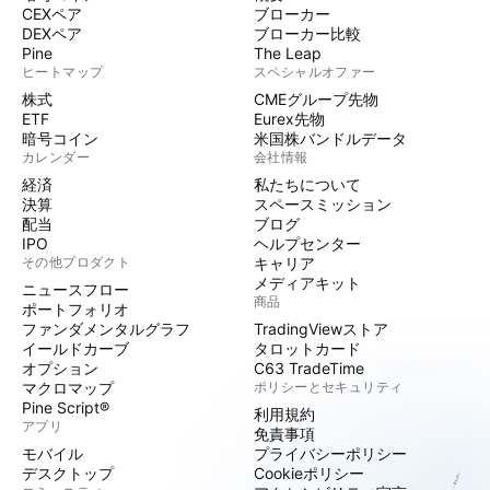
CEXペア
ブローカー
DEXペア
ブローカー比較
Pine
The Leap
ヒートマップ
スペシャルオファー
株式
CMEグループ先物
ETF
Eurex先物
暗号コイン
米国株バンドルデータ
カレンダー
会社情報
経済
私たちについて
決算
スペースミッション
配当
ブログ
IPO
ヘルプセンター
その他プロダクト
キャリア
メディアキット
ニュースフロー
商品
ポートフォリオ
ファンダメンタルグラフ
TradingViewストア
イールドカーブ
タロットカード
オプション
C63 TradeTime
マクロマップ
ポリシーとセキュリティ
Pine Script®
利用規約
アプリ
免責事項
モバイル
プライバシーポリシー
デスクトップ
Cookieポリシー