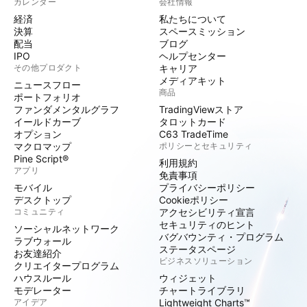
カレンダー
会社情報
経済
私たちについて
決算
スペースミッション
配当
ブログ
IPO
ヘルプセンター
その他プロダクト
キャリア
メディアキット
ニュースフロー
商品
ポートフォリオ
ファンダメンタルグラフ
TradingViewストア
イールドカーブ
タロットカード
オプション
C63 TradeTime
マクロマップ
ポリシーとセキュリティ
Pine Script®
利用規約
アプリ
免責事項
モバイル
プライバシーポリシー
デスクトップ
Cookieポリシー
コミュニティ
アクセシビリティ宣言
セキュリティのヒント
ソーシャルネットワーク
バグバウンティ・プログラム
ラブウォール
ステータスページ
お友達紹介
ビジネスソリューション
クリエイタープログラム
ハウスルール
ウィジェット
モデレーター
チャートライブラリ
アイデア
Lightweight Charts™