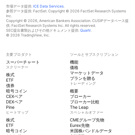
市場データ提供:
ICE Data Services
.
参照データ提供: FactSet. Copyright © 2026 FactSet Research Systems
Inc.
Copyright © 2026, American Bankers Association. CUSIPデータベース提
供: FactSet Research Systems Inc. All rights reserved.
SEC提出書類およびその他ドキュメント提供:
Quartr
.
© 2026 TradingView, Inc.
主要プロダクト
ツールとサブスクリプション
スーパーチャート
機能
スクリーナー
価格
マーケットデータ
株式
プランを贈る
ETF
トレーディング
債券
暗号コイン
概要
CEXペア
ブローカー
DEXペア
ブローカー比較
Pine
The Leap
ヒートマップ
スペシャルオファー
株式
CMEグループ先物
ETF
Eurex先物
暗号コイン
米国株バンドルデータ