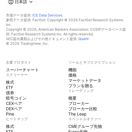
日本語
市場データ提供:
ICE Data Services
.
参照データ提供: FactSet. Copyright © 2026 FactSet Research Systems
Inc.
Copyright © 2026, American Bankers Association. CUSIPデータベース提
供: FactSet Research Systems Inc. All rights reserved.
SEC提出書類およびその他ドキュメント提供:
Quartr
.
© 2026 TradingView, Inc.
主要プロダクト
ツールとサブスクリプション
スーパーチャート
機能
スクリーナー
価格
マーケットデータ
株式
プランを贈る
ETF
トレーディング
債券
暗号コイン
概要
CEXペア
ブローカー
DEXペア
ブローカー比較
Pine
The Leap
ヒートマップ
スペシャルオファー
株式
CMEグループ先物
ETF
Eurex先物