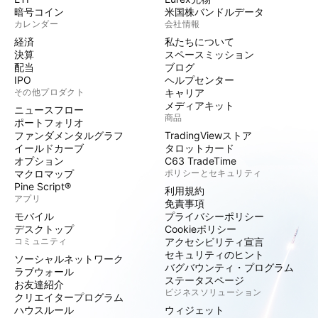
暗号コイン
米国株バンドルデータ
カレンダー
会社情報
経済
私たちについて
決算
スペースミッション
配当
ブログ
IPO
ヘルプセンター
その他プロダクト
キャリア
メディアキット
ニュースフロー
商品
ポートフォリオ
ファンダメンタルグラフ
TradingViewストア
イールドカーブ
タロットカード
オプション
C63 TradeTime
マクロマップ
ポリシーとセキュリティ
Pine Script®
利用規約
アプリ
免責事項
モバイル
プライバシーポリシー
デスクトップ
Cookieポリシー
コミュニティ
アクセシビリティ宣言
セキュリティのヒント
ソーシャルネットワーク
バグバウンティ・プログラム
ラブウォール
ステータスページ
お友達紹介
ビジネスソリューション
クリエイタープログラム
ハウスルール
ウィジェット