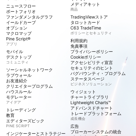
メディアキット
ニュースフロー
商品
ポートフォリオ
ファンダメンタルグラフ
TradingViewストア
イールドカーブ
タロットカード
オプション
C63 TradeTime
マクロマップ
ポリシーとセキュリティ
Pine Script®
利用規約
アプリ
免責事項
モバイル
プライバシーポリシー
デスクトップ
Cookieポリシー
コミュニティ
アクセシビリティ宣言
セキュリティのヒント
ソーシャルネットワーク
バグバウンティ・プログラム
ラブウォール
ステータスページ
お友達紹介
ビジネスソリューション
クリエイタープログラム
ハウスルール
ウィジェット
モデレーター
チャートライブラリ
アイデア
Lightweight Charts™
アドバンスドチャート
トレーディング
トレードプラットフォーム
教育
成長機会
エディターズピック
PINE SCRIPT
広告
ブローカーシステムの統合
インジケーターとストラテジー