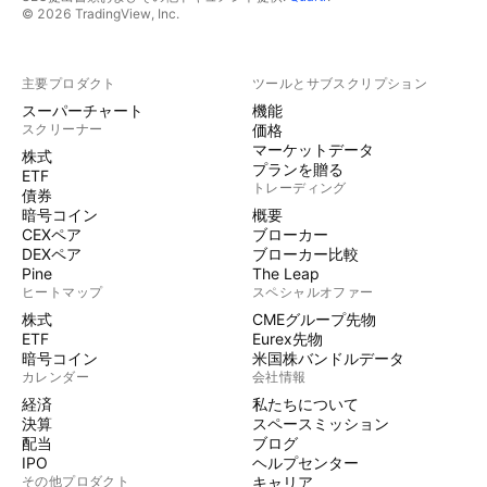
© 2026 TradingView, Inc.
主要プロダクト
ツールとサブスクリプション
スーパーチャート
機能
スクリーナー
価格
マーケットデータ
株式
プランを贈る
ETF
トレーディング
債券
暗号コイン
概要
CEXペア
ブローカー
DEXペア
ブローカー比較
Pine
The Leap
ヒートマップ
スペシャルオファー
株式
CMEグループ先物
ETF
Eurex先物
暗号コイン
米国株バンドルデータ
カレンダー
会社情報
経済
私たちについて
決算
スペースミッション
配当
ブログ
IPO
ヘルプセンター
その他プロダクト
キャリア