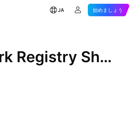
JA
始めましょう
ASML Holding N.V. - New York Registry Shares