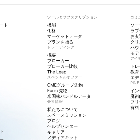
ト
ツールとサブスクリプション
コミ
ート
機能
ソー
価格
ラブ
マーケットデータ
お友
プランを贈る
クリ
トレーディング
ハウ
モデ
概要
アイ
ブローカー
ブローカー比較
トレ
The Leap
教育
スペシャルオファー
エデ
PINE
CMEグループ先物
Eurex先物
イン
米国株バンドルデータ
魔術
会社情報
フリ
有料
私たちについて
スペースミッション
ブログ
ヘルプセンター
クト
キャリア
メディアキット
ー