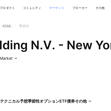
プロダクト
コミュニティ
マーケット
ブローカー
その他
ASML
/
季節性
Market
テクニカル
予想
季節性
オプション
ETF
債券
その他