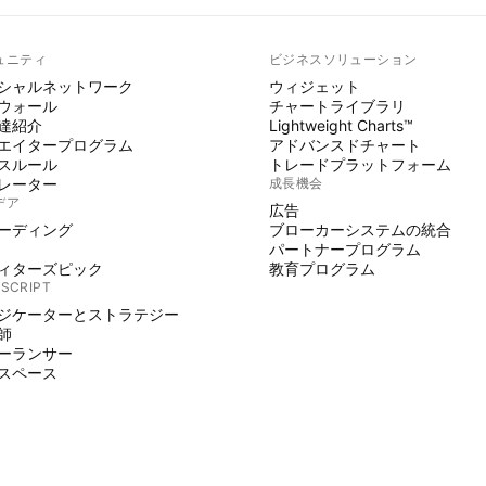
ュニティ
ビジネスソリューション
シャルネットワーク
ウィジェット
ウォール
チャートライブラリ
達紹介
Lightweight Charts™
エイタープログラム
アドバンスドチャート
スルール
トレードプラットフォーム
レーター
成長機会
デア
広告
ーディング
ブローカーシステムの統合
パートナープログラム
ィターズピック
教育プログラム
 SCRIPT
ジケーターとストラテジー
師
ーランサー
スペース