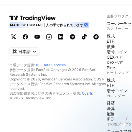
主要プロダク
スーパーチャ
MADE BY HUMANS | 人の手で作られています
スクリーナー
株式
ETF
債券
日本語
暗号コイン
CEXペア
DEXペア
市場データ提供:
ICE Data Services
.
Pine
参照データ提供: FactSet. Copyright © 2026 FactSet
ヒートマップ
Research Systems Inc.
Copyright © 2026, American Bankers Association. CUSIP
株式
データベース提供: FactSet Research Systems Inc. All rights
ETF
reserved.
暗号コイン
SEC提出書類およびその他ドキュメント提供:
Quartr
.
カレンダー
© 2026 TradingView, Inc.
経済
決算
配当
IPO
その他プロダ
ニュースフロ