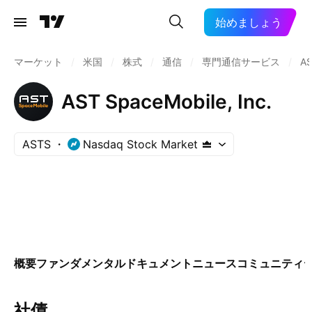
始めましょう
マーケット
/
米国
/
株式
/
通信
/
専門通信サービス
/
A
AST SpaceMobile, Inc.
ASTS
Nasdaq Stock Market
概要
ファンダメンタル
ドキュメント
ニュース
コミュニティ
社債