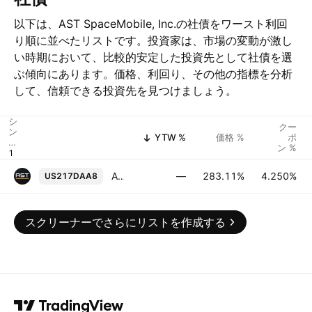
以下は、AST SpaceMobile, Inc.の社債をワースト利回
り順に並べたリストです。投資家は、市場の変動が激し
い時期において、比較的安定した投資先として社債を選
ぶ傾向にあります。価格、利回り、その他の指標を分析
して、信頼できる投資先を見つけましょう。
シ
クー
ン
YTW %
価格 %
ポ
ボ
ン %
ル
AST SpaceMobile, Inc. 4.25% 01-MAR-2032
—
283.11%
4.250%
US217DAA8
スクリーナーでさらにリストを作成する