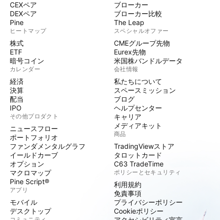
CEXペア
ブローカー
DEXペア
ブローカー比較
Pine
The Leap
ヒートマップ
スペシャルオファー
株式
CMEグループ先物
ETF
Eurex先物
暗号コイン
米国株バンドルデータ
カレンダー
会社情報
経済
私たちについて
決算
スペースミッション
配当
ブログ
IPO
ヘルプセンター
その他プロダクト
キャリア
メディアキット
ニュースフロー
商品
ポートフォリオ
ファンダメンタルグラフ
TradingViewストア
イールドカーブ
タロットカード
オプション
C63 TradeTime
マクロマップ
ポリシーとセキュリティ
Pine Script®
利用規約
アプリ
免責事項
モバイル
プライバシーポリシー
デスクトップ
Cookieポリシー
コミュニティ
アクセシビリティ宣言