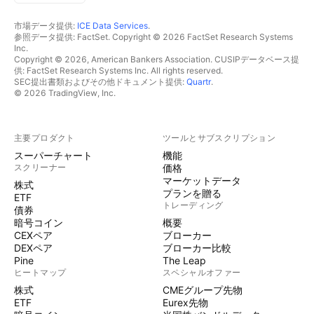
市場データ提供:
ICE Data Services
.
参照データ提供: FactSet. Copyright © 2026 FactSet Research Systems
Inc.
Copyright © 2026, American Bankers Association. CUSIPデータベース提
供: FactSet Research Systems Inc. All rights reserved.
SEC提出書類およびその他ドキュメント提供:
Quartr
.
© 2026 TradingView, Inc.
主要プロダクト
ツールとサブスクリプション
スーパーチャート
機能
スクリーナー
価格
マーケットデータ
株式
プランを贈る
ETF
トレーディング
債券
暗号コイン
概要
CEXペア
ブローカー
DEXペア
ブローカー比較
Pine
The Leap
ヒートマップ
スペシャルオファー
株式
CMEグループ先物
ETF
Eurex先物