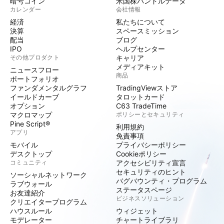
暗号コイン
米国株バンドルデータ
カレンダー
会社情報
経済
私たちについて
決算
スペースミッション
配当
ブログ
IPO
ヘルプセンター
その他プロダクト
キャリア
メディアキット
ニュースフロー
商品
ポートフォリオ
ファンダメンタルグラフ
TradingViewストア
イールドカーブ
タロットカード
オプション
C63 TradeTime
マクロマップ
ポリシーとセキュリティ
Pine Script®
利用規約
アプリ
免責事項
モバイル
プライバシーポリシー
デスクトップ
Cookieポリシー
コミュニティ
アクセシビリティ宣言
セキュリティのヒント
ソーシャルネットワーク
バグバウンティ・プログラム
ラブウォール
ステータスページ
お友達紹介
ビジネスソリューション
クリエイタープログラム
ハウスルール
ウィジェット
モデレーター
チャートライブラリ