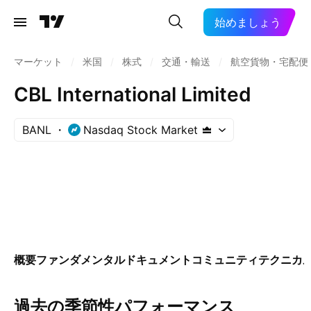
始めましょう
マーケット
/
米国
/
株式
/
交通・輸送
/
航空貨物・宅配便
CBL International Limited
BANL
Nasdaq Stock Market
概要
ファンダメンタル
ドキュメント
コミュニティ
テクニカ
過去の季節性パフォーマンス