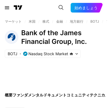
始めましょう
マーケット
/
米国
/
株式
/
金融
/
地方銀行
/
BOTJ
/
Bank of the James
Financial Group, Inc.
BOTJ
Nasdaq Stock Market
概要
ファンダメンタル
ドキュメント
コミュニティ
テクニカ