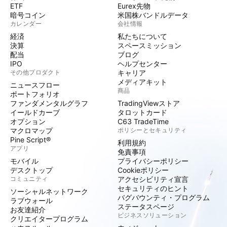
ETF
Eurex先物
暗号コイン
米国株バンドルデータ
カレンダー
会社情報
経済
私たちについて
決算
スペースミッション
配当
ブログ
IPO
ヘルプセンター
その他プロダクト
キャリア
メディアキット
ニュースフロー
商品
ポートフォリオ
ファンダメンタルグラフ
TradingViewストア
イールドカーブ
タロットカード
オプション
C63 TradeTime
マクロマップ
ポリシーとセキュリティ
Pine Script®
利用規約
アプリ
免責事項
モバイル
プライバシーポリシー
デスクトップ
Cookieポリシー
コミュニティ
アクセシビリティ宣言
セキュリティのヒント
ソーシャルネットワーク
バグバウンティ・プログラム
ラブウォール
ステータスページ
お友達紹介
ビジネスソリューション
クリエイタープログラム