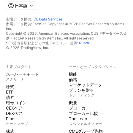
日本語
市場データ提供:
ICE Data Services
.
参照データ提供: FactSet. Copyright © 2026 FactSet Research Systems
Inc.
Copyright © 2026, American Bankers Association. CUSIPデータベース提
供: FactSet Research Systems Inc. All rights reserved.
SEC提出書類およびその他ドキュメント提供:
Quartr
.
© 2026 TradingView, Inc.
主要プロダクト
ツールとサブスクリプション
スーパーチャート
機能
スクリーナー
価格
マーケットデータ
株式
プランを贈る
ETF
トレーディング
債券
暗号コイン
概要
CEXペア
ブローカー
DEXペア
ブローカー比較
Pine
The Leap
ヒートマップ
スペシャルオファー
株式
CMEグループ先物