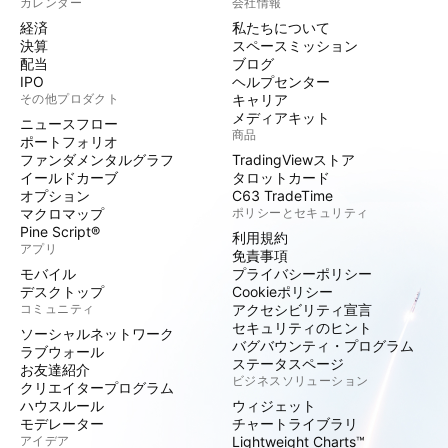
カレンダー
会社情報
経済
私たちについて
決算
スペースミッション
配当
ブログ
IPO
ヘルプセンター
その他プロダクト
キャリア
メディアキット
ニュースフロー
商品
ポートフォリオ
ファンダメンタルグラフ
TradingViewストア
イールドカーブ
タロットカード
オプション
C63 TradeTime
マクロマップ
ポリシーとセキュリティ
Pine Script®
利用規約
アプリ
免責事項
モバイル
プライバシーポリシー
デスクトップ
Cookieポリシー
コミュニティ
アクセシビリティ宣言
セキュリティのヒント
ソーシャルネットワーク
バグバウンティ・プログラム
ラブウォール
ステータスページ
お友達紹介
ビジネスソリューション
クリエイタープログラム
ハウスルール
ウィジェット
モデレーター
チャートライブラリ
アイデア
Lightweight Charts™