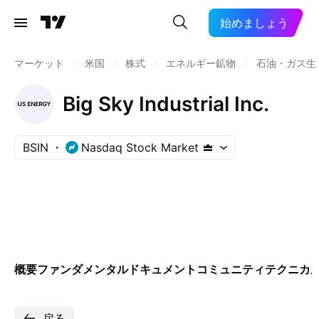
始めましょう
マーケット
/
米国
/
株式
/
エネルギー鉱物
/
石油・ガス生
Big Sky Industrial Inc.
BSIN
Nasdaq Stock Market
概要
ファンダメンタル
ドキュメント
コミュニティ
テクニカ
戻る