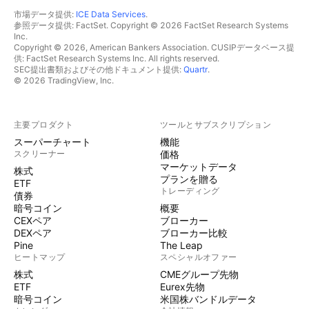
市場データ提供:
ICE Data Services
.
参照データ提供: FactSet. Copyright © 2026 FactSet Research Systems
Inc.
Copyright © 2026, American Bankers Association. CUSIPデータベース提
供: FactSet Research Systems Inc. All rights reserved.
SEC提出書類およびその他ドキュメント提供:
Quartr
.
© 2026 TradingView, Inc.
主要プロダクト
ツールとサブスクリプション
スーパーチャート
機能
スクリーナー
価格
マーケットデータ
株式
プランを贈る
ETF
トレーディング
債券
暗号コイン
概要
CEXペア
ブローカー
DEXペア
ブローカー比較
Pine
The Leap
ヒートマップ
スペシャルオファー
株式
CMEグループ先物
ETF
Eurex先物
暗号コイン
米国株バンドルデータ