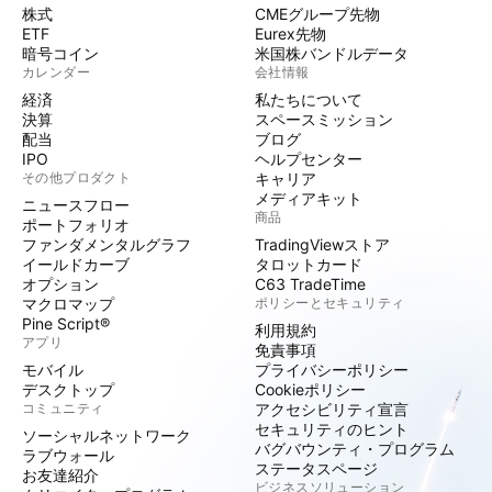
株式
CMEグループ先物
ETF
Eurex先物
暗号コイン
米国株バンドルデータ
カレンダー
会社情報
経済
私たちについて
決算
スペースミッション
配当
ブログ
IPO
ヘルプセンター
その他プロダクト
キャリア
メディアキット
ニュースフロー
商品
ポートフォリオ
ファンダメンタルグラフ
TradingViewストア
イールドカーブ
タロットカード
オプション
C63 TradeTime
マクロマップ
ポリシーとセキュリティ
Pine Script®
利用規約
アプリ
免責事項
モバイル
プライバシーポリシー
デスクトップ
Cookieポリシー
コミュニティ
アクセシビリティ宣言
セキュリティのヒント
ソーシャルネットワーク
バグバウンティ・プログラム
ラブウォール
ステータスページ
お友達紹介
ビジネスソリューション