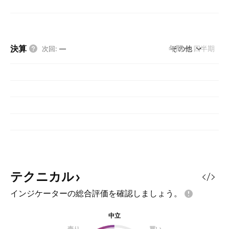
決算
年間
その他
四半期
次回
:
—
テクニカル
インジケーターの総合評価を確認しましょう。
中立
売り
買い