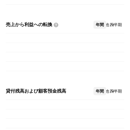
売上から利益への転換
年間
その他
四半期
貸付残高および顧客預金残高
年間
その他
四半期