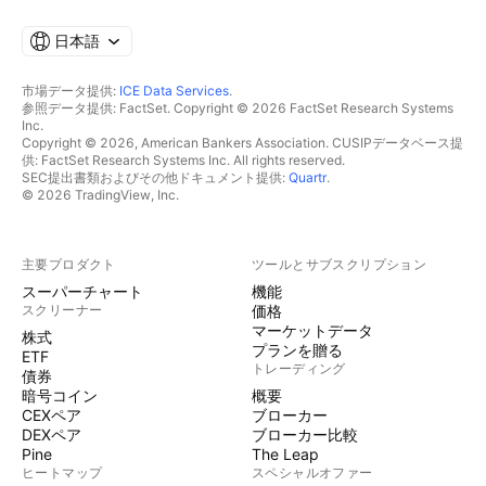
日本語
市場データ提供:
ICE Data Services
.
参照データ提供: FactSet. Copyright © 2026 FactSet Research Systems
Inc.
Copyright © 2026, American Bankers Association. CUSIPデータベース提
供: FactSet Research Systems Inc. All rights reserved.
SEC提出書類およびその他ドキュメント提供:
Quartr
.
© 2026 TradingView, Inc.
主要プロダクト
ツールとサブスクリプション
スーパーチャート
機能
スクリーナー
価格
マーケットデータ
株式
プランを贈る
ETF
トレーディング
債券
暗号コイン
概要
CEXペア
ブローカー
DEXペア
ブローカー比較
Pine
The Leap
ヒートマップ
スペシャルオファー