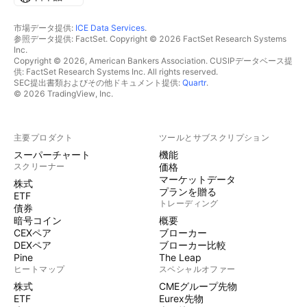
市場データ提供:
ICE Data Services
.
参照データ提供: FactSet. Copyright © 2026 FactSet Research Systems
Inc.
Copyright © 2026, American Bankers Association. CUSIPデータベース提
供: FactSet Research Systems Inc. All rights reserved.
SEC提出書類およびその他ドキュメント提供:
Quartr
.
© 2026 TradingView, Inc.
主要プロダクト
ツールとサブスクリプション
スーパーチャート
機能
スクリーナー
価格
マーケットデータ
株式
プランを贈る
ETF
トレーディング
債券
暗号コイン
概要
CEXペア
ブローカー
DEXペア
ブローカー比較
Pine
The Leap
ヒートマップ
スペシャルオファー
株式
CMEグループ先物
ETF
Eurex先物