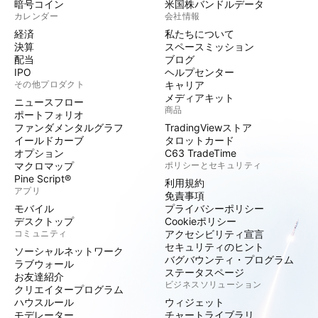
暗号コイン
米国株バンドルデータ
カレンダー
会社情報
経済
私たちについて
決算
スペースミッション
配当
ブログ
IPO
ヘルプセンター
その他プロダクト
キャリア
メディアキット
ニュースフロー
商品
ポートフォリオ
ファンダメンタルグラフ
TradingViewストア
イールドカーブ
タロットカード
オプション
C63 TradeTime
マクロマップ
ポリシーとセキュリティ
Pine Script®
利用規約
アプリ
免責事項
モバイル
プライバシーポリシー
デスクトップ
Cookieポリシー
コミュニティ
アクセシビリティ宣言
セキュリティのヒント
ソーシャルネットワーク
バグバウンティ・プログラム
ラブウォール
ステータスページ
お友達紹介
ビジネスソリューション
クリエイタープログラム
ハウスルール
ウィジェット
モデレーター
チャートライブラリ