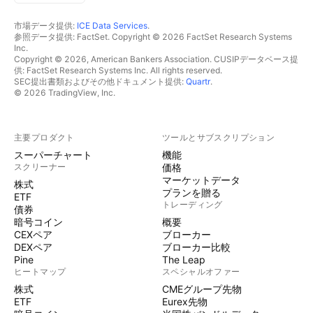
市場データ提供:
ICE Data Services
.
参照データ提供: FactSet. Copyright © 2026 FactSet Research Systems
Inc.
Copyright © 2026, American Bankers Association. CUSIPデータベース提
供: FactSet Research Systems Inc. All rights reserved.
SEC提出書類およびその他ドキュメント提供:
Quartr
.
© 2026 TradingView, Inc.
主要プロダクト
ツールとサブスクリプション
スーパーチャート
機能
スクリーナー
価格
マーケットデータ
株式
プランを贈る
ETF
トレーディング
債券
暗号コイン
概要
CEXペア
ブローカー
DEXペア
ブローカー比較
Pine
The Leap
ヒートマップ
スペシャルオファー
株式
CMEグループ先物
ETF
Eurex先物