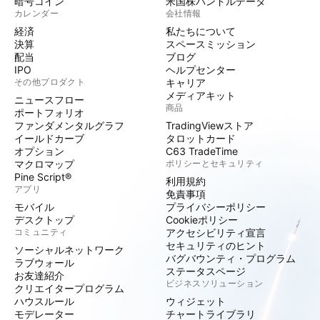
暗号コイン
米国株バンドルデータ
カレンダー
会社情報
経済
私たちについて
決算
スペースミッション
配当
ブログ
IPO
ヘルプセンター
その他プロダクト
キャリア
メディアキット
ニュースフロー
商品
ポートフォリオ
ファンダメンタルグラフ
TradingViewストア
イールドカーブ
タロットカード
オプション
C63 TradeTime
マクロマップ
ポリシーとセキュリティ
Pine Script®
利用規約
アプリ
免責事項
モバイル
プライバシーポリシー
デスクトップ
Cookieポリシー
コミュニティ
アクセシビリティ宣言
セキュリティのヒント
ソーシャルネットワーク
バグバウンティ・プログラム
ラブウォール
ステータスページ
お友達紹介
ビジネスソリューション
クリエイタープログラム
ハウスルール
ウィジェット
モデレーター
チャートライブラリ