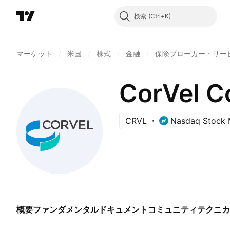
検索
マーケット
/
米国
/
株式
/
金融
/
保険ブローカー・サー
CorVel C
CRVL
Nasdaq Stock 
概要
ファンダメンタル
ドキュメント
コミュニティ
テクニカ