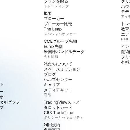
プランを贈る
クリ
トレーディング
ハウ
モデ
概要
アイ
ブローカー
ブローカー比較
トレ
The Leap
教育
スペシャルオファー
エデ
PINE
CMEグループ先物
Eurex先物
イン
米国株バンドルデータ
魔術
会社情報
フリ
有料
私たちについて
スペースミッション
ブログ
ヘルプセンター
クト
キャリア
メディアキット
ー
商品
オ
タルグラフ
TradingViewストア
ブ
タロットカード
C63 TradeTime
ポリシーとセキュリティ
利用規約
免責事項