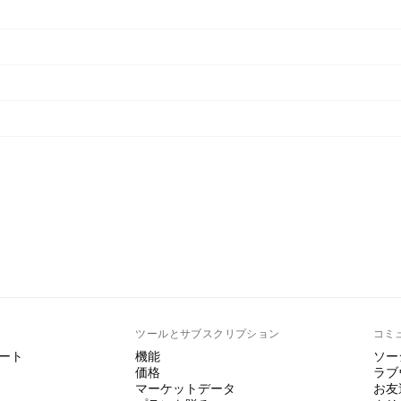
ト
ツールとサブスクリプション
コミ
ート
機能
ソー
価格
ラブ
マーケットデータ
お友