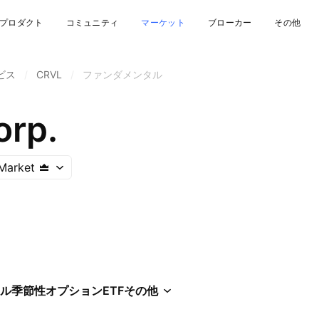
プロダクト
コミュニティ
マーケット
ブローカー
その他
ビス
/
CRVL
/
ファンダメンタル
orp.
Market
ル
季節性
オプション
ETF
その他