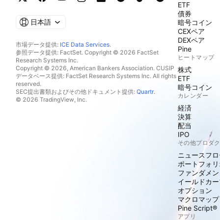
ETF
債券
日本語
暗号コイン
CEXペア
DEXペア
市場データ提供:
ICE Data Services
.
Pine
参照データ提供: FactSet. Copyright © 2026 FactSet
ヒートマップ
Research Systems Inc.
Copyright © 2026, American Bankers Association. CUSIP
株式
データベース提供: FactSet Research Systems Inc. All rights
ETF
reserved.
暗号コイン
SEC提出書類およびその他ドキュメント提供:
Quartr
.
カレンダー
© 2026 TradingView, Inc.
経済
決算
配当
IPO
その他プロダ
ニュースフロ
ポートフォリ
ファンダメン
イールドカー
オプション
マクロマップ
Pine Script®
アプリ