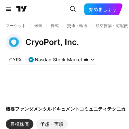
始めましょう
マーケット
/
米国
/
株式
/
交通・輸送
/
航空貨物・宅配便
CryoPort, Inc.
CYRX
Nasdaq Stock Market
概要
ファンダメンタル
ドキュメント
コミュニティ
テクニカ
目標株価
予想・実績