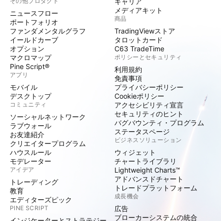
その他プロダクト
キャリア
メディアキット
ニュースフロー
商品
ポートフォリオ
ファンダメンタルグラフ
TradingViewストア
イールドカーブ
タロットカード
オプション
C63 TradeTime
マクロマップ
ポリシーとセキュリティ
Pine Script®
利用規約
アプリ
免責事項
モバイル
プライバシーポリシー
デスクトップ
Cookieポリシー
コミュニティ
アクセシビリティ宣言
セキュリティのヒント
ソーシャルネットワーク
バグバウンティ・プログラム
ラブウォール
ステータスページ
お友達紹介
ビジネスソリューション
クリエイタープログラム
ハウスルール
ウィジェット
モデレーター
チャートライブラリ
アイデア
Lightweight Charts™
アドバンスドチャート
トレーディング
トレードプラットフォーム
教育
成長機会
エディターズピック
PINE SCRIPT
広告
ブローカーシステムの統合
インジケーターとストラテジー