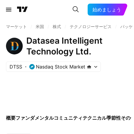
始めましょう
マーケット
/
米国
/
株式
/
テクノロジーサービス
/
パッケ
Datasea Intelligent
Technology Ltd.
DTSS
Nasdaq Stock Market
概要
ファンダメンタル
コミュニティ
テクニカル
季節性
その