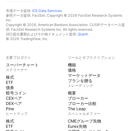
市場データ提供:
ICE Data Services
.
参照データ提供: FactSet. Copyright © 2026 FactSet Research Systems
Inc.
Copyright © 2026, American Bankers Association. CUSIPデータベース提
供: FactSet Research Systems Inc. All rights reserved.
SEC提出書類およびその他ドキュメント提供:
Quartr
.
© 2026 TradingView, Inc.
主要プロダクト
ツールとサブスクリプション
スーパーチャート
機能
スクリーナー
価格
マーケットデータ
株式
プランを贈る
ETF
トレーディング
債券
暗号コイン
概要
CEXペア
ブローカー
DEXペア
ブローカー比較
Pine
The Leap
ヒートマップ
スペシャルオファー
株式
CMEグループ先物
ETF
Eurex先物