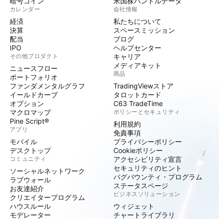
暗号コイン
米国株バンドルデータ
カレンダー
会社情報
経済
私たちについて
決算
スペースミッション
配当
ブログ
IPO
ヘルプセンター
その他プロダクト
キャリア
メディアキット
ニュースフロー
商品
ポートフォリオ
ファンダメンタルグラフ
TradingViewストア
イールドカーブ
タロットカード
オプション
C63 TradeTime
マクロマップ
ポリシーとセキュリティ
Pine Script®
利用規約
アプリ
免責事項
モバイル
プライバシーポリシー
デスクトップ
Cookieポリシー
コミュニティ
アクセシビリティ宣言
セキュリティのヒント
ソーシャルネットワーク
バグバウンティ・プログラム
ラブウォール
ステータスページ
お友達紹介
ビジネスソリューション
クリエイタープログラム
ハウスルール
ウィジェット
モデレーター
チャートライブラリ