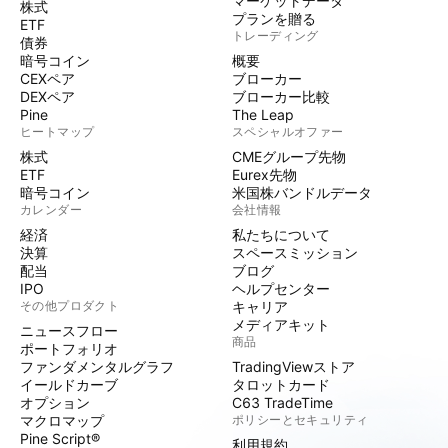
マーケットデータ
株式
プランを贈る
ETF
トレーディング
債券
暗号コイン
概要
CEXペア
ブローカー
DEXペア
ブローカー比較
Pine
The Leap
ヒートマップ
スペシャルオファー
株式
CMEグループ先物
ETF
Eurex先物
暗号コイン
米国株バンドルデータ
カレンダー
会社情報
経済
私たちについて
決算
スペースミッション
配当
ブログ
IPO
ヘルプセンター
その他プロダクト
キャリア
メディアキット
ニュースフロー
商品
ポートフォリオ
ファンダメンタルグラフ
TradingViewストア
イールドカーブ
タロットカード
オプション
C63 TradeTime
マクロマップ
ポリシーとセキュリティ
Pine Script®
利用規約