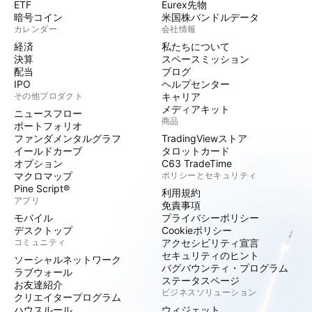
ETF
Eurex先物
暗号コイン
米国株バンドルデータ
カレンダー
会社情報
経済
私たちについて
決算
スペースミッション
配当
ブログ
IPO
ヘルプセンター
その他プロダクト
キャリア
メディアキット
ニュースフロー
商品
ポートフォリオ
ファンダメンタルグラフ
TradingViewストア
イールドカーブ
タロットカード
オプション
C63 TradeTime
マクロマップ
ポリシーとセキュリティ
Pine Script®
利用規約
アプリ
免責事項
モバイル
プライバシーポリシー
デスクトップ
Cookieポリシー
コミュニティ
アクセシビリティ宣言
セキュリティのヒント
ソーシャルネットワーク
バグバウンティ・プログラム
ラブウォール
ステータスページ
お友達紹介
ビジネスソリューション
クリエイタープログラム
ハウスルール
ウィジェット