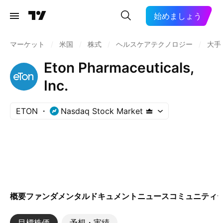
始めましょう
マーケット
/
米国
/
株式
/
ヘルスケアテクノロジー
/
大手
Eton Pharmaceuticals,
Inc.
ETON
Nasdaq Stock Market
概要
ファンダメンタル
ドキュメント
ニュース
コミュニティ
目標株価
予想・実績