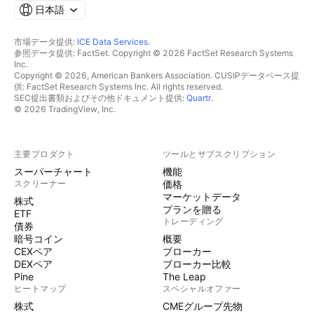
日本語
市場データ提供:
ICE Data Services
.
参照データ提供: FactSet. Copyright © 2026 FactSet Research Systems
Inc.
Copyright © 2026, American Bankers Association. CUSIPデータベース提
供: FactSet Research Systems Inc. All rights reserved.
SEC提出書類およびその他ドキュメント提供:
Quartr
.
© 2026 TradingView, Inc.
主要プロダクト
ツールとサブスクリプション
スーパーチャート
機能
スクリーナー
価格
マーケットデータ
株式
プランを贈る
ETF
トレーディング
債券
暗号コイン
概要
CEXペア
ブローカー
DEXペア
ブローカー比較
Pine
The Leap
ヒートマップ
スペシャルオファー
株式
CMEグループ先物