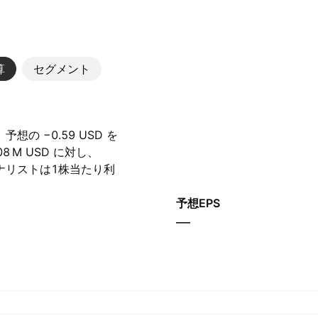
算
セグメント
想の −0.59 USD を
 M‬ USD に対し、‪
、アナリストは1株当たり利
ています。
予想EPS
—