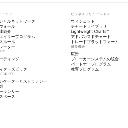
ュニティ
ビジネスソリューション
シャルネットワーク
ウィジェット
ウォール
チャートライブラリ
達紹介
Lightweight Charts™
エイタープログラム
アドバンスドチャート
スルール
トレードプラットフォーム
レーター
成長機会
デア
広告
ーディング
ブローカーシステムの統合
パートナープログラム
ィターズピック
教育プログラム
 SCRIPT
ジケーターとストラテジー
師
ーランサー
スペース