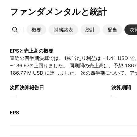
ファンダメンタルと統計
概要
財務諸表
統計
配当
決
その他
EPSと売上高の概要
直近の四半期決算では、1株当たり利益は −1.41 USD で、予
−136.97%上回りました。 同期間の売上高は、予想 ‪186.08
186.77 M‬ USD に達しました。 次の四半期について
益が −0.45 USD、売上高が ‪177.05 M‬ USD と予想し
次回決算報告日
決算期間
—
—
EPS