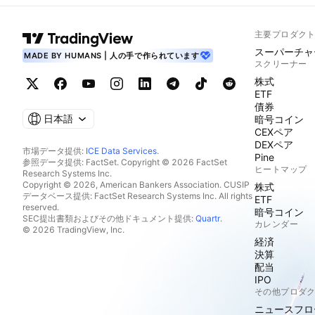
主要プロダク
スーパーチャ
MADE BY HUMANS | 人の手で作られています
スクリーナー
株式
ETF
債券
日本語
暗号コイン
CEXペア
DEXペア
市場データ提供:
ICE Data Services
.
Pine
参照データ提供: FactSet. Copyright © 2026 FactSet
ヒートマップ
Research Systems Inc.
Copyright © 2026, American Bankers Association. CUSIP
株式
データベース提供: FactSet Research Systems Inc. All rights
ETF
reserved.
暗号コイン
SEC提出書類およびその他ドキュメント提供:
Quartr
.
カレンダー
© 2026 TradingView, Inc.
経済
決算
配当
IPO
その他プロダ
ニュースフロ