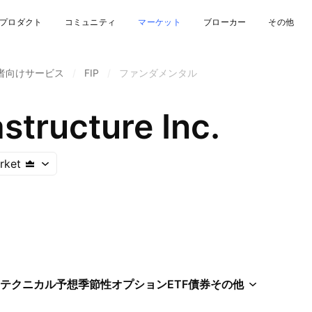
プロダクト
コミュニティ
マーケット
ブローカー
その他
者向けサービス
/
FIP
/
ファンダメンタル
astructure Inc.
rket
テクニカル
予想
季節性
オプション
ETF
債券
その他