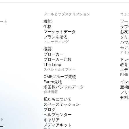
ト
ツールとサブスクリプション
コミ
ート
機能
ソー
価格
ラブ
マーケットデータ
お友
プランを贈る
クリ
トレーディング
ハウ
モデ
概要
アイ
ブローカー
ブローカー比較
トレ
The Leap
教育
スペシャルオファー
エデ
PINE
CMEグループ先物
Eurex先物
イン
米国株バンドルデータ
魔術
会社情報
フリ
有料
私たちについて
スペースミッション
ブログ
ヘルプセンター
クト
キャリア
メディアキット
ー