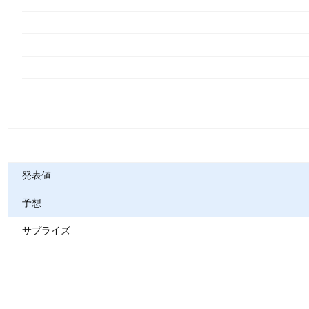
指標
発表値
予想
サプライズ