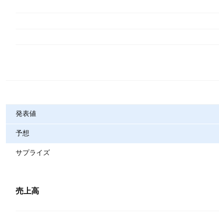
指標
発表値
予想
サプライズ
売上高