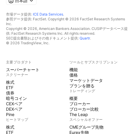
日本語
市場データ提供:
ICE Data Services
.
参照データ提供: FactSet. Copyright © 2026 FactSet Research Systems
Inc.
Copyright © 2026, American Bankers Association. CUSIPデータベース提
供: FactSet Research Systems Inc. All rights reserved.
SEC提出書類およびその他ドキュメント提供:
Quartr
.
© 2026 TradingView, Inc.
主要プロダクト
ツールとサブスクリプション
スーパーチャート
機能
スクリーナー
価格
マーケットデータ
株式
プランを贈る
ETF
トレーディング
債券
暗号コイン
概要
CEXペア
ブローカー
DEXペア
ブローカー比較
Pine
The Leap
ヒートマップ
スペシャルオファー
株式
CMEグループ先物
ETF
Eurex先物