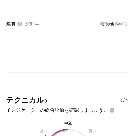
決算
年間
その他
四半期
次回
:
—
テクニカル
インジケーターの総合評価を確認しましょう。
中立
売り
買い