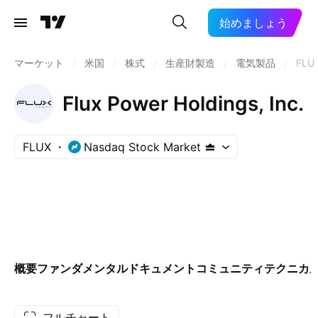
始めましょう
マーケット
/
米国
/
株式
/
生産財製造
/
電気製品
/
FLU
Flux Power Holdings, Inc.
FLUX
Nasdaq Stock Market
概要
ファンダメンタル
ドキュメント
コミュニティ
テクニカ
フルチャート