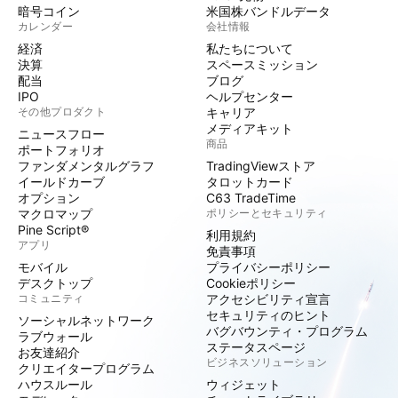
暗号コイン
米国株バンドルデータ
カレンダー
会社情報
経済
私たちについて
決算
スペースミッション
配当
ブログ
IPO
ヘルプセンター
その他プロダクト
キャリア
メディアキット
ニュースフロー
商品
ポートフォリオ
ファンダメンタルグラフ
TradingViewストア
イールドカーブ
タロットカード
オプション
C63 TradeTime
マクロマップ
ポリシーとセキュリティ
Pine Script®
利用規約
アプリ
免責事項
モバイル
プライバシーポリシー
デスクトップ
Cookieポリシー
コミュニティ
アクセシビリティ宣言
セキュリティのヒント
ソーシャルネットワーク
バグバウンティ・プログラム
ラブウォール
ステータスページ
お友達紹介
ビジネスソリューション
クリエイタープログラム
ハウスルール
ウィジェット