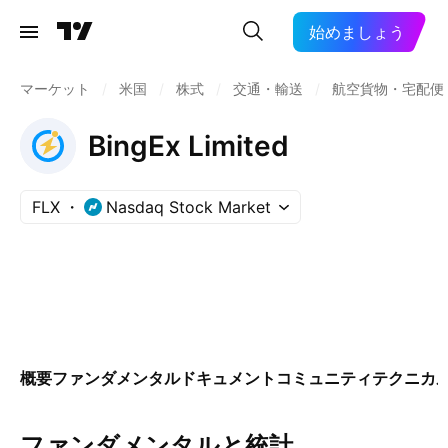
始めましょう
マーケット
/
米国
/
株式
/
交通・輸送
/
航空貨物・宅配便
BingEx Limited
FLX
Nasdaq Stock Market
概要
ファンダメンタル
ドキュメント
コミュニティ
テクニカ
ファンダメンタルと統計