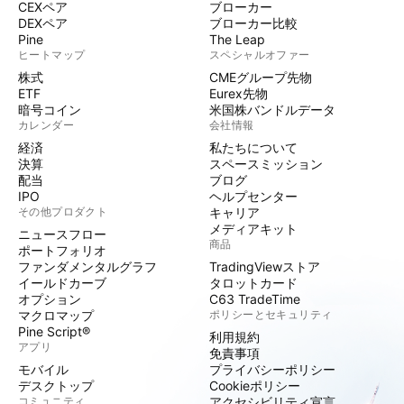
CEXペア
ブローカー
DEXペア
ブローカー比較
Pine
The Leap
ヒートマップ
スペシャルオファー
株式
CMEグループ先物
ETF
Eurex先物
暗号コイン
米国株バンドルデータ
カレンダー
会社情報
経済
私たちについて
決算
スペースミッション
配当
ブログ
IPO
ヘルプセンター
その他プロダクト
キャリア
メディアキット
ニュースフロー
商品
ポートフォリオ
ファンダメンタルグラフ
TradingViewストア
イールドカーブ
タロットカード
オプション
C63 TradeTime
マクロマップ
ポリシーとセキュリティ
Pine Script®
利用規約
アプリ
免責事項
モバイル
プライバシーポリシー
デスクトップ
Cookieポリシー
コミュニティ
アクセシビリティ宣言