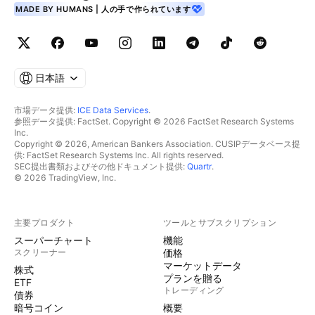
MADE BY HUMANS | 人の手で作られています
日本語
市場データ提供:
ICE Data Services
.
参照データ提供: FactSet. Copyright © 2026 FactSet Research Systems
Inc.
Copyright © 2026, American Bankers Association. CUSIPデータベース提
供: FactSet Research Systems Inc. All rights reserved.
SEC提出書類およびその他ドキュメント提供:
Quartr
.
© 2026 TradingView, Inc.
主要プロダクト
ツールとサブスクリプション
スーパーチャート
機能
スクリーナー
価格
マーケットデータ
株式
プランを贈る
ETF
トレーディング
債券
暗号コイン
概要