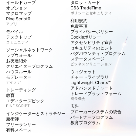
イールドカーブ
タロットカード
オプション
C63 TradeTime
マクロマップ
ポリシーとセキュリティ
Pine Script®
利用規約
アプリ
免責事項
モバイル
プライバシーポリシー
デスクトップ
Cookieポリシー
コミュニティ
アクセシビリティ宣言
セキュリティのヒント
ソーシャルネットワーク
バグバウンティ・プログラム
ラブウォール
ステータスページ
お友達紹介
ビジネスソリューション
クリエイタープログラム
ハウスルール
ウィジェット
モデレーター
チャートライブラリ
アイデア
Lightweight Charts™
アドバンスドチャート
トレーディング
トレードプラットフォーム
教育
成長機会
エディターズピック
PINE SCRIPT
広告
ブローカーシステムの統合
インジケーターとストラテジー
パートナープログラム
魔術師
教育プログラム
フリーランサー
有料スペース