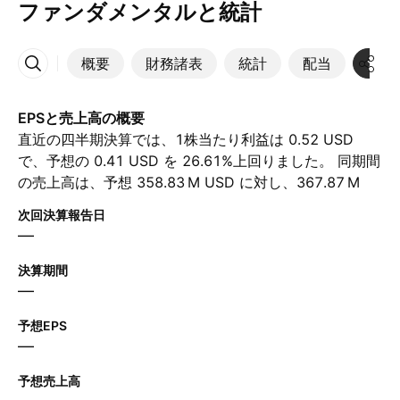
ファンダメンタルと統計
概要
財務諸表
統計
配当
決算
その他
EPSと売上高の概要
直近の四半期決算では、1株当たり利益は 0.52 USD
で、予想の 0.41 USD を 26.61%上回りました。 同期間
の売上高は、予想 ‪358.83 M‬ USD に対し、‪367.87 M‬
USD に達しました。 次の四半期について、アナリスト
次回決算報告日
は1株当たり利益が 0.53 USD、売上高が ‪367.19 M‬
—
USD と予想しています。
決算期間
—
予想EPS
—
予想売上高