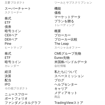
主要プロダクト
ツールとサブスクリプション
スーパーチャート
機能
スクリーナー
価格
マーケットデータ
株式
プランを贈る
ETF
トレーディング
債券
暗号コイン
概要
CEXペア
ブローカー
DEXペア
ブローカー比較
Pine
The Leap
ヒートマップ
スペシャルオファー
株式
CMEグループ先物
ETF
Eurex先物
暗号コイン
米国株バンドルデータ
カレンダー
会社情報
経済
私たちについて
決算
スペースミッション
配当
ブログ
IPO
ヘルプセンター
その他プロダクト
キャリア
メディアキット
ニュースフロー
商品
ポートフォリオ
ファンダメンタルグラフ
TradingViewストア