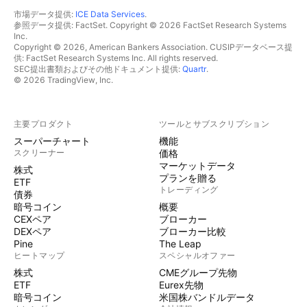
市場データ提供:
ICE Data Services
.
参照データ提供: FactSet. Copyright © 2026 FactSet Research Systems
Inc.
Copyright © 2026, American Bankers Association. CUSIPデータベース提
供: FactSet Research Systems Inc. All rights reserved.
SEC提出書類およびその他ドキュメント提供:
Quartr
.
© 2026 TradingView, Inc.
主要プロダクト
ツールとサブスクリプション
スーパーチャート
機能
スクリーナー
価格
マーケットデータ
株式
プランを贈る
ETF
トレーディング
債券
暗号コイン
概要
CEXペア
ブローカー
DEXペア
ブローカー比較
Pine
The Leap
ヒートマップ
スペシャルオファー
株式
CMEグループ先物
ETF
Eurex先物
暗号コイン
米国株バンドルデータ