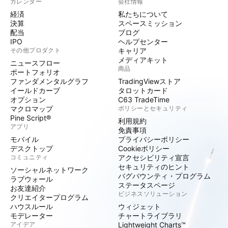
カレンダー
会社情報
経済
私たちについて
決算
スペースミッション
配当
ブログ
IPO
ヘルプセンター
その他プロダクト
キャリア
メディアキット
ニュースフロー
商品
ポートフォリオ
ファンダメンタルグラフ
TradingViewストア
イールドカーブ
タロットカード
オプション
C63 TradeTime
マクロマップ
ポリシーとセキュリティ
Pine Script®
利用規約
アプリ
免責事項
モバイル
プライバシーポリシー
デスクトップ
Cookieポリシー
コミュニティ
アクセシビリティ宣言
セキュリティのヒント
ソーシャルネットワーク
バグバウンティ・プログラム
ラブウォール
ステータスページ
お友達紹介
ビジネスソリューション
クリエイタープログラム
ハウスルール
ウィジェット
モデレーター
チャートライブラリ
アイデア
Lightweight Charts™