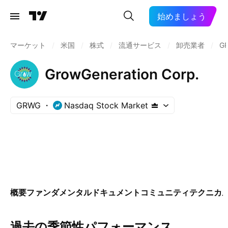
始めましょう
マーケット
/
米国
/
株式
/
流通サービス
/
卸売業者
/
G
GrowGeneration Corp.
GRWG
Nasdaq Stock Market
概要
ファンダメンタル
ドキュメント
コミュニティ
テクニカ
過去の季節性パフォーマンス