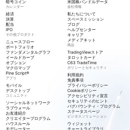
暗号コイン
米国株バンドルデータ
カレンダー
会社情報
経済
私たちについて
決算
スペースミッション
配当
ブログ
IPO
ヘルプセンター
その他プロダクト
キャリア
メディアキット
ニュースフロー
商品
ポートフォリオ
ファンダメンタルグラフ
TradingViewストア
イールドカーブ
タロットカード
オプション
C63 TradeTime
マクロマップ
ポリシーとセキュリティ
Pine Script®
利用規約
アプリ
免責事項
モバイル
プライバシーポリシー
デスクトップ
Cookieポリシー
コミュニティ
アクセシビリティ宣言
セキュリティのヒント
ソーシャルネットワーク
バグバウンティ・プログラム
ラブウォール
ステータスページ
お友達紹介
ビジネスソリューション
クリエイタープログラム
ハウスルール
ウィジェット
モデレーター
チャートライブラリ