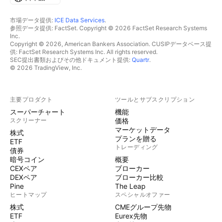
市場データ提供:
ICE Data Services
.
参照データ提供: FactSet. Copyright © 2026 FactSet Research Systems
Inc.
Copyright © 2026, American Bankers Association. CUSIPデータベース提
供: FactSet Research Systems Inc. All rights reserved.
SEC提出書類およびその他ドキュメント提供:
Quartr
.
© 2026 TradingView, Inc.
主要プロダクト
ツールとサブスクリプション
スーパーチャート
機能
スクリーナー
価格
マーケットデータ
株式
プランを贈る
ETF
トレーディング
債券
暗号コイン
概要
CEXペア
ブローカー
DEXペア
ブローカー比較
Pine
The Leap
ヒートマップ
スペシャルオファー
株式
CMEグループ先物
ETF
Eurex先物