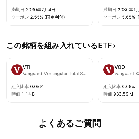
満期日
2030年2月4日
満期日
2030年1
クーポン
2.55% (固定利付)
クーポン
5.65%
この銘柄を組み入れているETF
VTI
VOO
Vanguard Morningstar Total Stock Market ETF
Vanguard S
組入比率
0.05%
組入比率
0.06%
時価
‪1.14 B‬
時価
‪933.59 M‬
よくあるご質問