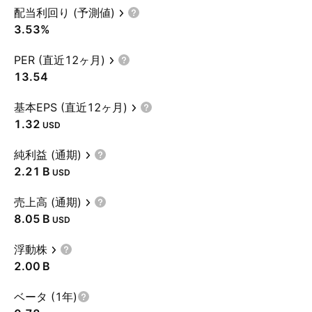
配当利回り (予測値)
3.53%
PER (直近12ヶ月)
13.54
基本EPS (直近12ヶ月)
1.32
USD
純利益 (通期)
‪2.21 B‬
USD
売上高 (通期)
‪8.05 B‬
USD
浮動株
‪2.00 B‬
ベータ (1年)