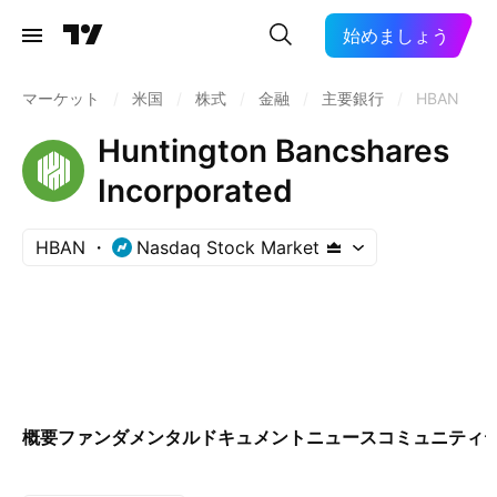
始めましょう
マーケット
/
米国
/
株式
/
金融
/
主要銀行
/
HBAN
Huntington Bancshares
Incorporated
HBAN
Nasdaq Stock Market
概要
ファンダメンタル
ドキュメント
ニュース
コミュニティ