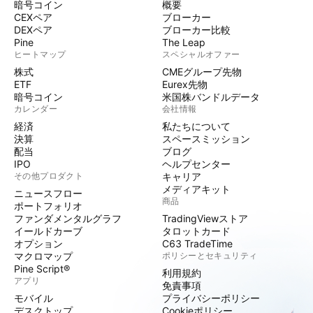
暗号コイン
概要
CEXペア
ブローカー
DEXペア
ブローカー比較
Pine
The Leap
ヒートマップ
スペシャルオファー
株式
CMEグループ先物
ETF
Eurex先物
暗号コイン
米国株バンドルデータ
カレンダー
会社情報
経済
私たちについて
決算
スペースミッション
配当
ブログ
IPO
ヘルプセンター
その他プロダクト
キャリア
メディアキット
ニュースフロー
商品
ポートフォリオ
ファンダメンタルグラフ
TradingViewストア
イールドカーブ
タロットカード
オプション
C63 TradeTime
マクロマップ
ポリシーとセキュリティ
Pine Script®
利用規約
アプリ
免責事項
モバイル
プライバシーポリシー
デスクトップ
Cookieポリシー