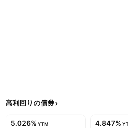
高利回りの債券
5.026%
4.847%
YTM
Y