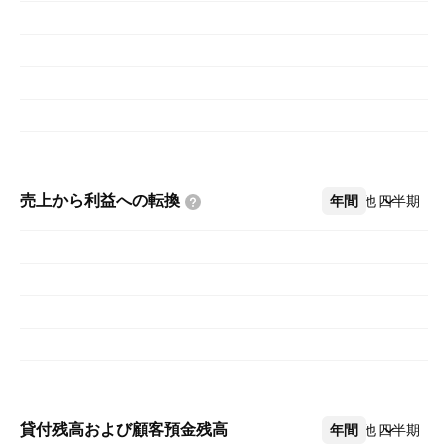
売上から利益への転換
年間
その他
四半期
貸付残高および顧客預金残高
年間
その他
四半期