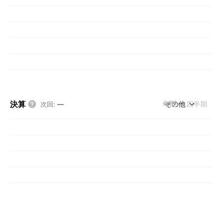
決算
年間
その他
四半期
次回
:
—