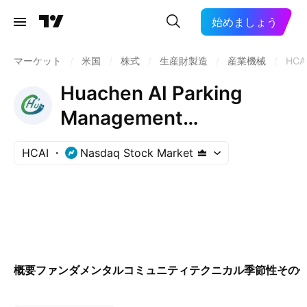
始めましょう
マーケット
/
米国
/
株式
/
生産財製造
/
産業機械
/
HCA
Huachen AI Parking
Management
Technology Holding Co.,
HCAI
Nasdaq Stock Market
Ltd.
概要
ファンダメンタル
コミュニティ
テクニカル
季節性
その