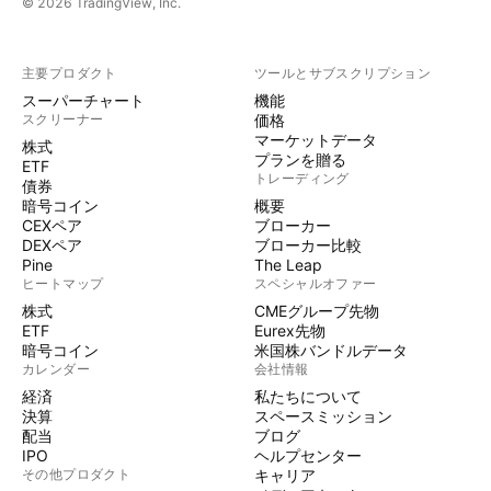
© 2026 TradingView, Inc.
主要プロダクト
ツールとサブスクリプション
スーパーチャート
機能
スクリーナー
価格
マーケットデータ
株式
プランを贈る
ETF
トレーディング
債券
暗号コイン
概要
CEXペア
ブローカー
DEXペア
ブローカー比較
Pine
The Leap
ヒートマップ
スペシャルオファー
株式
CMEグループ先物
ETF
Eurex先物
暗号コイン
米国株バンドルデータ
カレンダー
会社情報
経済
私たちについて
決算
スペースミッション
配当
ブログ
IPO
ヘルプセンター
その他プロダクト
キャリア