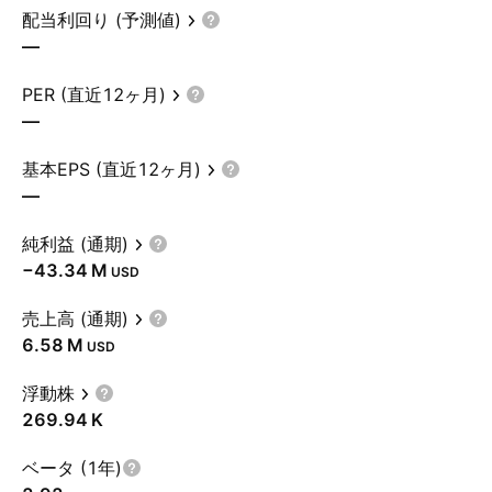
配当利回り (予測値)
—
PER (直近12ヶ月)
—
基本EPS (直近12ヶ月)
—
純利益 (通期)
‪−43.34 M‬
USD
売上高 (通期)
‪6.58 M‬
USD
浮動株
‪269.94 K‬
ベータ (1年)