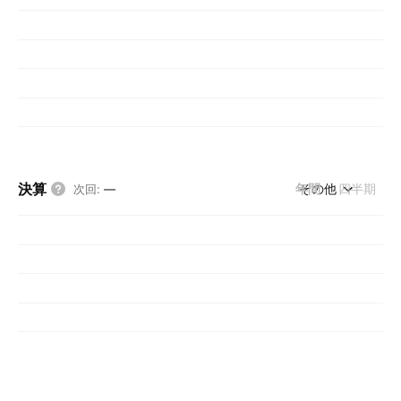
決算
年間
その他
四半期
次回
:
—