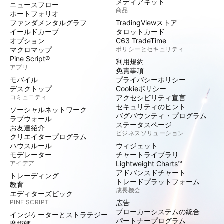
メディアキット
ニュースフロー
商品
ポートフォリオ
ファンダメンタルグラフ
TradingViewストア
イールドカーブ
タロットカード
オプション
C63 TradeTime
マクロマップ
ポリシーとセキュリティ
Pine Script®
利用規約
アプリ
免責事項
モバイル
プライバシーポリシー
デスクトップ
Cookieポリシー
コミュニティ
アクセシビリティ宣言
セキュリティのヒント
ソーシャルネットワーク
バグバウンティ・プログラム
ラブウォール
ステータスページ
お友達紹介
ビジネスソリューション
クリエイタープログラム
ハウスルール
ウィジェット
モデレーター
チャートライブラリ
アイデア
Lightweight Charts™
アドバンスドチャート
トレーディング
トレードプラットフォーム
教育
成長機会
エディターズピック
PINE SCRIPT
広告
ブローカーシステムの統合
インジケーターとストラテジー
パートナープログラム
魔術師