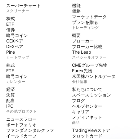
スーパーチャート
機能
スクリーナー
価格
マーケットデータ
株式
プランを贈る
ETF
トレーディング
債券
暗号コイン
概要
CEXペア
ブローカー
DEXペア
ブローカー比較
Pine
The Leap
ヒートマップ
スペシャルオファー
株式
CMEグループ先物
ETF
Eurex先物
暗号コイン
米国株バンドルデータ
カレンダー
会社情報
経済
私たちについて
決算
スペースミッション
配当
ブログ
IPO
ヘルプセンター
その他プロダクト
キャリア
メディアキット
ニュースフロー
商品
ポートフォリオ
ファンダメンタルグラフ
TradingViewストア
イールドカーブ
タロットカード