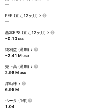
—
PER (直近12ヶ月)
—
基本EPS (直近12ヶ月)
−0.10
USD
純利益 (通期)
‪−2.41 M‬
USD
売上高 (通期)
‪2.98 M‬
USD
浮動株
‪6.95 M‬
ベータ (1年)
1.04