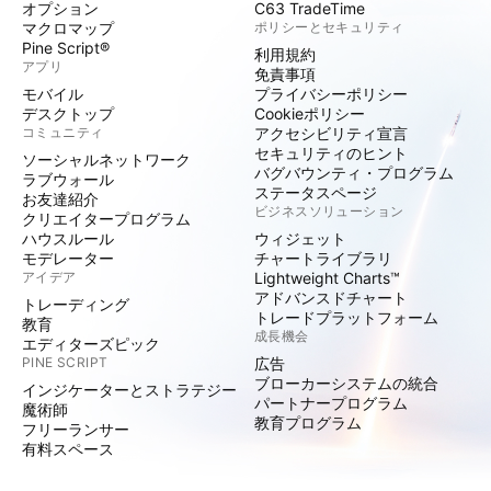
オプション
C63 TradeTime
マクロマップ
ポリシーとセキュリティ
Pine Script®
利用規約
アプリ
免責事項
モバイル
プライバシーポリシー
デスクトップ
Cookieポリシー
コミュニティ
アクセシビリティ宣言
セキュリティのヒント
ソーシャルネットワーク
バグバウンティ・プログラム
ラブウォール
ステータスページ
お友達紹介
ビジネスソリューション
クリエイタープログラム
ハウスルール
ウィジェット
モデレーター
チャートライブラリ
アイデア
Lightweight Charts™
アドバンスドチャート
トレーディング
トレードプラットフォーム
教育
成長機会
エディターズピック
PINE SCRIPT
広告
ブローカーシステムの統合
インジケーターとストラテジー
パートナープログラム
魔術師
教育プログラム
フリーランサー
有料スペース