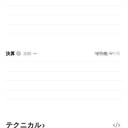
決算
年間
その他
四半期
次回
:
—
テクニカル