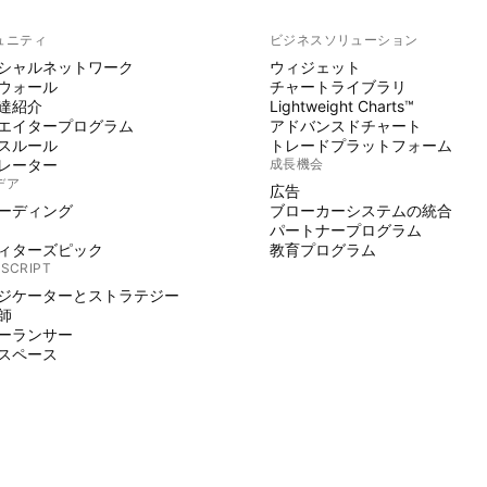
ュニティ
ビジネスソリューション
シャルネットワーク
ウィジェット
ウォール
チャートライブラリ
達紹介
Lightweight Charts™
エイタープログラム
アドバンスドチャート
スルール
トレードプラットフォーム
レーター
成長機会
デア
広告
ーディング
ブローカーシステムの統合
パートナープログラム
ィターズピック
教育プログラム
 SCRIPT
ジケーターとストラテジー
師
ーランサー
スペース