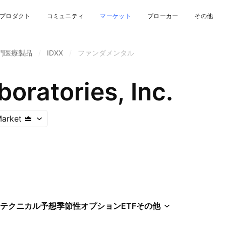
プロダクト
コミュニティ
マーケット
ブローカー
その他
門医療製品
/
IDXX
/
ファンダメンタル
oratories, Inc.
arket
テクニカル
予想
季節性
オプション
ETF
その他