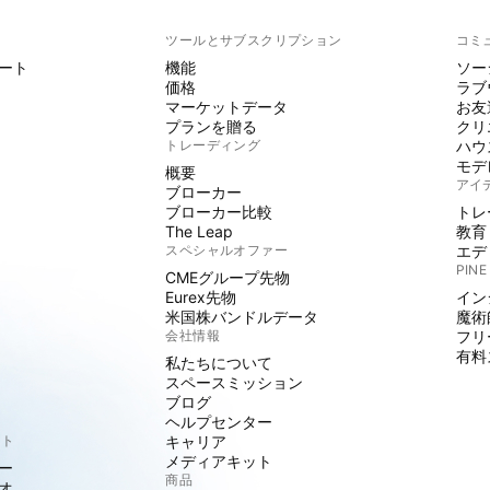
ト
ツールとサブスクリプション
コミ
ート
機能
ソー
価格
ラブ
マーケットデータ
お友
プランを贈る
クリ
トレーディング
ハウ
モデ
概要
アイ
ブローカー
ブローカー比較
トレ
The Leap
教育
スペシャルオファー
エデ
PINE
CMEグループ先物
Eurex先物
イン
米国株バンドルデータ
魔術
会社情報
フリ
有料
私たちについて
スペースミッション
ブログ
ヘルプセンター
クト
キャリア
メディアキット
ー
商品
オ