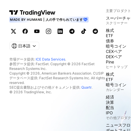
主要プロダク
スーパーチャ
MADE BY HUMANS | 人の手で作られています
スクリーナー
株式
ETF
債券
日本語
暗号コイン
CEXペア
DEXペア
市場データ提供:
ICE Data Services
.
Pine
参照データ提供: FactSet. Copyright © 2026 FactSet
ヒートマップ
Research Systems Inc.
Copyright © 2026, American Bankers Association. CUSIP
株式
データベース提供: FactSet Research Systems Inc. All rights
ETF
reserved.
暗号コイン
SEC提出書類およびその他ドキュメント提供:
Quartr
.
カレンダー
© 2026 TradingView, Inc.
経済
決算
配当
IPO
その他プロダ
ニュースフロ
ポートフォリ