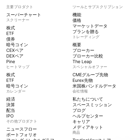
主要プロダクト
ツールとサブスクリプション
スーパーチャート
機能
スクリーナー
価格
マーケットデータ
株式
プランを贈る
ETF
トレーディング
債券
暗号コイン
概要
CEXペア
ブローカー
DEXペア
ブローカー比較
Pine
The Leap
ヒートマップ
スペシャルオファー
株式
CMEグループ先物
ETF
Eurex先物
暗号コイン
米国株バンドルデータ
カレンダー
会社情報
経済
私たちについて
決算
スペースミッション
配当
ブログ
IPO
ヘルプセンター
その他プロダクト
キャリア
メディアキット
ニュースフロー
商品
ポートフォリオ