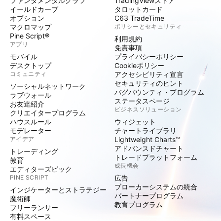
ファンダメンタルグラフ
TradingViewストア
イールドカーブ
タロットカード
オプション
C63 TradeTime
マクロマップ
ポリシーとセキュリティ
Pine Script®
利用規約
アプリ
免責事項
モバイル
プライバシーポリシー
デスクトップ
Cookieポリシー
コミュニティ
アクセシビリティ宣言
セキュリティのヒント
ソーシャルネットワーク
バグバウンティ・プログラム
ラブウォール
ステータスページ
お友達紹介
ビジネスソリューション
クリエイタープログラム
ハウスルール
ウィジェット
モデレーター
チャートライブラリ
アイデア
Lightweight Charts™
アドバンスドチャート
トレーディング
トレードプラットフォーム
教育
成長機会
エディターズピック
PINE SCRIPT
広告
ブローカーシステムの統合
インジケーターとストラテジー
パートナープログラム
魔術師
教育プログラム
フリーランサー
有料スペース