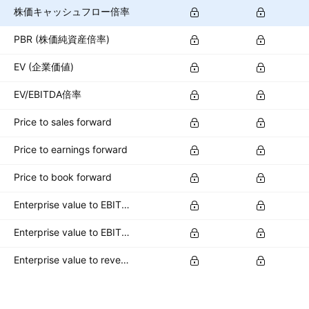
株価キャッシュフロー倍率
PBR (株価純資産倍率)
EV (企業価値)
EV/EBITDA倍率
Price to sales forward
Price to earnings forward
Price to book forward
Enterprise value to EBITDA forward
Enterprise value to EBIT forward
Enterprise value to revenue forward