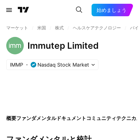
始めましょう
マーケット
/
米国
/
株式
/
ヘルスケアテクノロジー
/
バイ
Immutep Limited
IMMP
Nasdaq Stock Market
概要
ファンダメンタル
ドキュメント
コミュニティ
テクニカ
ファンダメンタルと統計