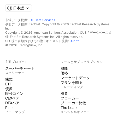
日本語
市場データ提供:
ICE Data Services
.
参照データ提供: FactSet. Copyright © 2026 FactSet Research Systems
Inc.
Copyright © 2026, American Bankers Association. CUSIPデータベース提
供: FactSet Research Systems Inc. All rights reserved.
SEC提出書類およびその他ドキュメント提供:
Quartr
.
© 2026 TradingView, Inc.
主要プロダクト
ツールとサブスクリプション
スーパーチャート
機能
スクリーナー
価格
マーケットデータ
株式
プランを贈る
ETF
トレーディング
債券
暗号コイン
概要
CEXペア
ブローカー
DEXペア
ブローカー比較
Pine
The Leap
ヒートマップ
スペシャルオファー