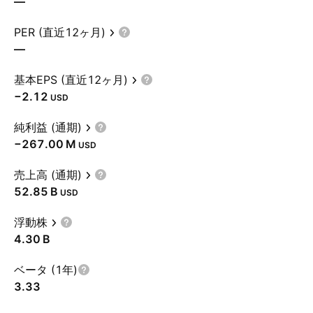
—
PER (直近12ヶ月)
—
基本EPS (直近12ヶ月)
−2.12
USD
純利益 (通期)
‪−267.00 M‬
USD
売上高 (通期)
‪52.85 B‬
USD
浮動株
‪4.30 B‬
ベータ (1年)
3.33