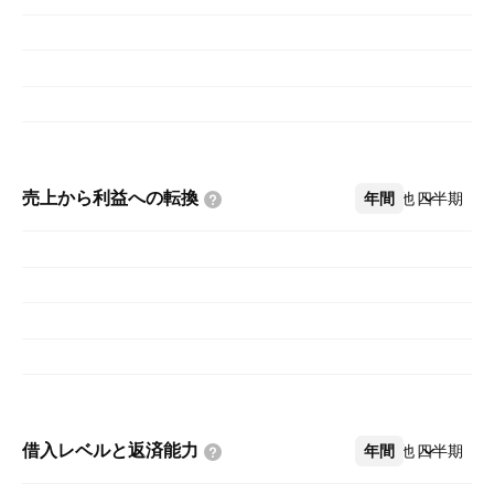
(PSG)、その他部門で事業を展開しています。
CCG分野は、ノートブック、2-in-1システム、デ
スクトップ、タブレット、電話機、無線・有線接
続製品、モバイル通信コンポーネント向けに設計
されたプラットフォームで構成されています。
DCG分野には、企業、クラウド、通信インフラ市
売上から利益への転換
年間
その他
四半期
場向けに設計された、ワークロードに最適化され
たプラットフォームおよび関連製品が含まれま
す。IOTG分野では、小売業、製造業、ヘルスケ
ア、エネルギー、自動車、政府機関など、対象と
なる垂直市場や組み込みアプリケーション向けの
コンピュート・ソリューションを提供していま
す。NSG分野では、主にソリッドステートドライ
ブに使用されるNAND型フラッシュメモリ製品を
提供しています。PSG分野には、通信、データセ
借入レベルと返済能力
年間
その他
四半期
ンター、産業、軍事、自動車など幅広い市場向け