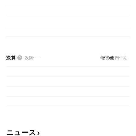
のプログラマブル半導体および関連製品が含まれ
ます。その他部門は、報告義務のないその他の分
野の業績と企業関連費用で構成されています。当
社は1968年7月18日にロバート・ノートン・ノイ
スとゴードン・アール・ムーアによって設立さ
れ、カリフォルニア州サンタクララに本社を置い
ています。
決算
年間
その他
四半期
次回
:
—
ニュース