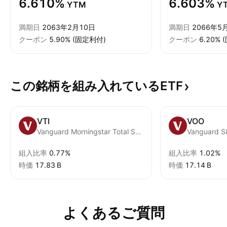
6.610%
6.603%
YTM
Y
満期日
2063年2月10日
満期日
2066年5
クーポン
5.90% (固定利付)
クーポン
6.20%
この銘柄を組み入れているETF
VTI
VOO
Vanguard Morningstar Total Stock Market ETF
Vanguard S
組入比率
0.77%
組入比率
1.02%
時価
‪17.83 B‬
時価
‪17.14 B‬
よくあるご質問