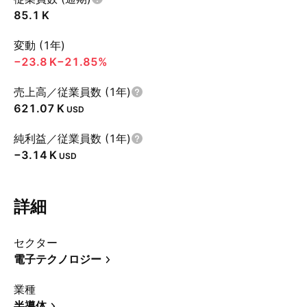
‪85.1 K‬
変動 (1年)
‪−23.8 K‬
−21.85%
売上高／従業員数 (1年)
‪621.07 K‬
USD
純利益／従業員数 (1年)
‪−3.14 K‬
USD
詳細
セクター
電子テクノロジー
業種
半導体