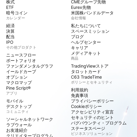
株式
CMEグループ先物
ETF
Eurex先物
暗号コイン
米国株バンドルデータ
カレンダー
会社情報
経済
私たちについて
決算
スペースミッション
配当
ブログ
IPO
ヘルプセンター
その他プロダクト
キャリア
メディアキット
ニュースフロー
商品
ポートフォリオ
ファンダメンタルグラフ
TradingViewストア
イールドカーブ
タロットカード
オプション
C63 TradeTime
マクロマップ
ポリシーとセキュリティ
Pine Script®
利用規約
アプリ
免責事項
モバイル
プライバシーポリシー
デスクトップ
Cookieポリシー
コミュニティ
アクセシビリティ宣言
セキュリティのヒント
ソーシャルネットワーク
バグバウンティ・プログラム
ラブウォール
ステータスページ
お友達紹介
ビジネスソリューション
クリエイタープログラム