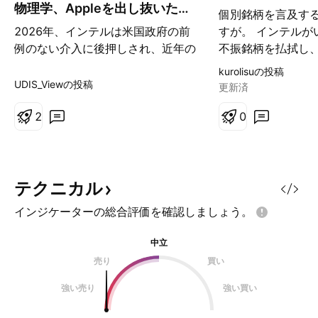
物理学、Appleを出し抜いた
個別銘柄を言及す
か？
2026年、インテルは米国政府の前
すが。 インテルが
例のない介入に後押しされ、近年の
不振銘柄を払拭し、
記憶の中で最も目覚ましい企業の再
S&P500構成銘柄
kurolisuの投稿
建劇の1つを演じました。トランプ
上昇し、約70兆円
UDIS_Viewの投稿
更新済
政権は、未執行のCHIPS法資金57
程圏内にあります
億ドルと、機密扱いの「セキュア・
2
ます。 季節要因を
0
エンクレーブ」プログラムからの
分野への投資が上
32億ドルを9.9%のパッシブ株式に
以上、4月は大幅
転換しました。この111億ドルの投
が、生成AIバブル
資は、すぐに市場価値で500億ドル
入しています。 幾
テクニカル
を超えました。TSMCや中国からの
いうのは、テクニ
インジケーターの総合評価を確認しましょう。
輸入品を標的とした積極的な関税
すが、教科書には
は、同社を外国の競争からさらに隔
幾何を使った独自
中立
離し、ソフトバンクによる20億ド
です。エリオット
売り
買い
ルの資金注入と、広範なマクロ経済
昇するのか、逆算
の好況（S&P 500の57回の過去最
うため分析です。 X
強い売り
強い買い
高値更新を含む）が、300%を超え
での上方バイアス