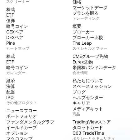
スクリーナー
価格
マーケットデータ
株式
プランを贈る
ETF
トレーディング
債券
暗号コイン
概要
CEXペア
ブローカー
DEXペア
ブローカー比較
Pine
The Leap
ヒートマップ
スペシャルオファー
株式
CMEグループ先物
ETF
Eurex先物
暗号コイン
米国株バンドルデータ
カレンダー
会社情報
経済
私たちについて
決算
スペースミッション
配当
ブログ
IPO
ヘルプセンター
その他プロダクト
キャリア
メディアキット
ニュースフロー
商品
ポートフォリオ
ファンダメンタルグラフ
TradingViewストア
イールドカーブ
タロットカード
オプション
C63 TradeTime
マクロマップ
ポリシーとセキュリティ