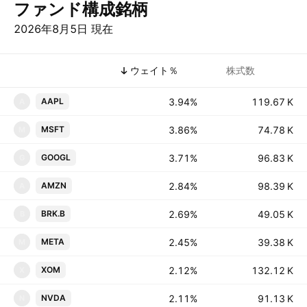
ファンド構成銘柄
2026年8月5日 現在
シンボル
ウェイト％
株式数
3.94%
‪‪119.67 K‬‬
AAPL
A
3.86%
‪‪74.78 K‬‬
MSFT
M
3.71%
‪‪96.83 K‬‬
GOOGL
G
2.84%
‪‪98.39 K‬‬
AMZN
A
2.69%
‪‪49.05 K‬‬
BRK.B
B
2.45%
‪‪39.38 K‬‬
META
M
2.12%
‪‪132.12 K‬‬
XOM
X
2.11%
‪‪91.13 K‬‬
NVDA
N