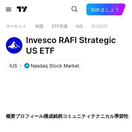
始めましょう
マーケット
/
米国
/
ETF市場
/
IUS
/
構成銘柄
Invesco RAFI Strategic
US ETF
IUS
Nasdaq Stock Market
概要
プロフィール
構成銘柄
コミュニティ
テクニカル
季節性