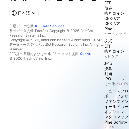
ETF
債券
日本語
暗号コイン
CEXペア
DEXペア
市場データ提供:
ICE Data Services
.
Pine
参照データ提供: FactSet. Copyright © 2026 FactSet
ヒートマップ
Research Systems Inc.
Copyright © 2026, American Bankers Association. CUSIP
株式
データベース提供: FactSet Research Systems Inc. All rights
ETF
reserved.
暗号コイン
SEC提出書類およびその他ドキュメント提供:
Quartr
.
カレンダー
© 2026 TradingView, Inc.
経済
決算
配当
IPO
その他プロダ
ニュースフロ
ポートフォリ
ファンダメン
イールドカー
オプション
マクロマップ
Pine Script®
アプリ