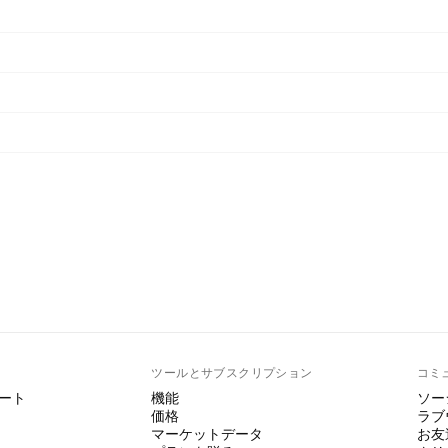
ト
ツールとサブスクリプション
コミ
ート
機能
ソー
価格
ラブ
マーケットデータ
お友