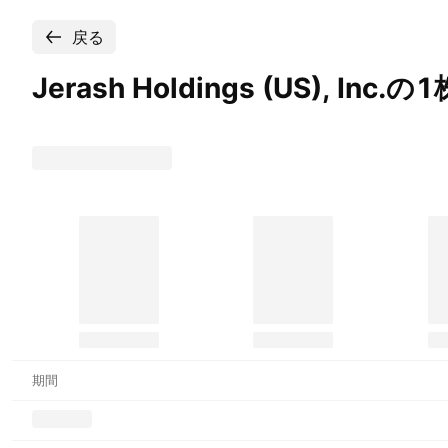
戻る
Jerash Holdings (US),
Inc.
期間