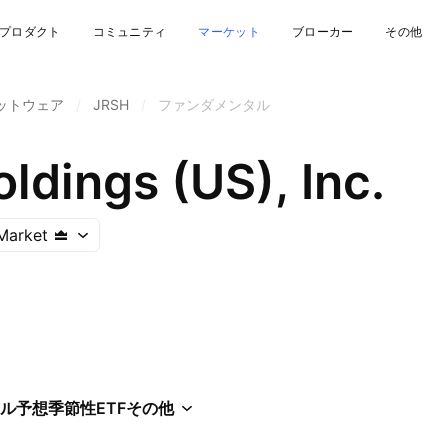
プロダクト
コミュニティ
マーケット
ブローカー
その他
ットウェア
/
JRSH
/
ファンダメンタル
ldings (US), Inc.
Market
ル
予想
季節性
ETF
その他