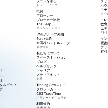
プランを贈る
クリ
トレーディング
ハウ
モデ
概要
アイ
ブローカー
ブローカー比較
トレ
The Leap
教育
スペシャルオファー
エデ
PINE
CMEグループ先物
Eurex先物
イン
米国株バンドルデータ
魔術
会社情報
フリ
有料
私たちについて
スペースミッション
ブログ
ヘルプセンター
クト
キャリア
メディアキット
ー
商品
オ
タルグラフ
TradingViewストア
ブ
タロットカード
C63 TradeTime
ポリシーとセキュリティ
利用規約
免責事項