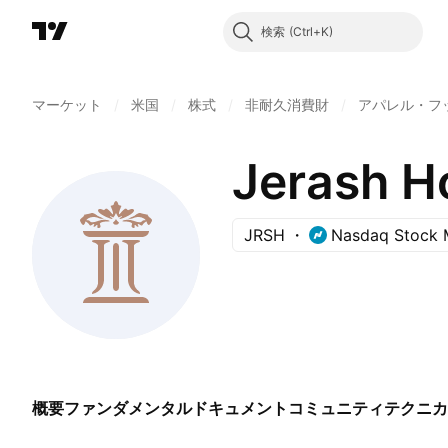
検索
マーケット
/
米国
/
株式
/
非耐久消費財
/
アパレル・フ
Jerash Ho
JRSH
Nasdaq Stock 
概要
ファンダメンタル
ドキュメント
コミュニティ
テクニカ