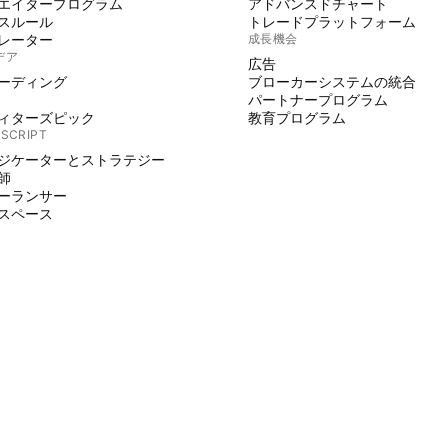
エイタープログラム
アドバンスドチャート
スルール
トレードプラットフォーム
レーター
成長機会
デア
広告
ーディング
ブローカーシステムの統合
パートナープログラム
ィターズピック
教育プログラム
 SCRIPT
ジケーターとストラテジー
師
ーランサー
スペース