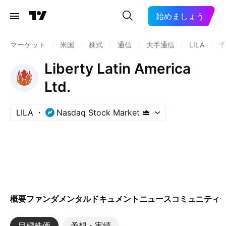
始めましょう
マーケット
/
米国
/
株式
/
通信
/
大手通信
/
LILA
/
予
Liberty Latin America
Ltd.
LILA
Nasdaq Stock Market
概要
ファンダメンタル
ドキュメント
ニュース
コミュニティ
目標株価
予想・実績