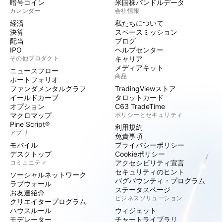
暗号コイン
米国株バンドルデータ
カレンダー
会社情報
経済
私たちについて
決算
スペースミッション
配当
ブログ
IPO
ヘルプセンター
その他プロダクト
キャリア
メディアキット
ニュースフロー
商品
ポートフォリオ
ファンダメンタルグラフ
TradingViewストア
イールドカーブ
タロットカード
オプション
C63 TradeTime
マクロマップ
ポリシーとセキュリティ
Pine Script®
利用規約
アプリ
免責事項
モバイル
プライバシーポリシー
デスクトップ
Cookieポリシー
コミュニティ
アクセシビリティ宣言
セキュリティのヒント
ソーシャルネットワーク
バグバウンティ・プログラム
ラブウォール
ステータスページ
お友達紹介
ビジネスソリューション
クリエイタープログラム
ハウスルール
ウィジェット
モデレーター
チャートライブラリ