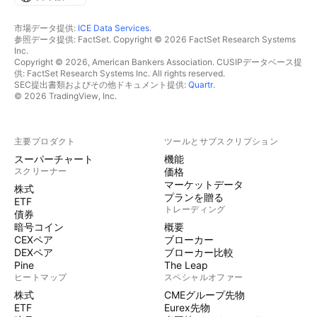
市場データ提供:
ICE Data Services
.
参照データ提供: FactSet. Copyright © 2026 FactSet Research Systems
Inc.
Copyright © 2026, American Bankers Association. CUSIPデータベース提
供: FactSet Research Systems Inc. All rights reserved.
SEC提出書類およびその他ドキュメント提供:
Quartr
.
© 2026 TradingView, Inc.
主要プロダクト
ツールとサブスクリプション
スーパーチャート
機能
スクリーナー
価格
マーケットデータ
株式
プランを贈る
ETF
トレーディング
債券
暗号コイン
概要
CEXペア
ブローカー
DEXペア
ブローカー比較
Pine
The Leap
ヒートマップ
スペシャルオファー
株式
CMEグループ先物
ETF
Eurex先物