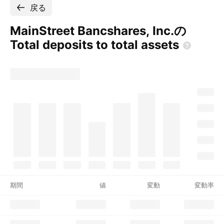
戻る
MainStreet Bancshares, Inc.の
Total deposits to total
assets
期間
値
変動
変動率