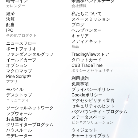
暗号コイン
米国株バンドルデータ
カレンダー
会社情報
経済
私たちについて
決算
スペースミッション
配当
ブログ
IPO
ヘルプセンター
その他プロダクト
キャリア
メディアキット
ニュースフロー
商品
ポートフォリオ
ファンダメンタルグラフ
TradingViewストア
イールドカーブ
タロットカード
オプション
C63 TradeTime
マクロマップ
ポリシーとセキュリティ
Pine Script®
利用規約
アプリ
免責事項
モバイル
プライバシーポリシー
デスクトップ
Cookieポリシー
コミュニティ
アクセシビリティ宣言
セキュリティのヒント
ソーシャルネットワーク
バグバウンティ・プログラム
ラブウォール
ステータスページ
お友達紹介
ビジネスソリューション
クリエイタープログラム
ハウスルール
ウィジェット
モデレーター
チャートライブラリ