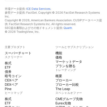
市場データ提供:
ICE Data Services
.
参照データ提供: FactSet. Copyright © 2026 FactSet Research Systems
Inc.
Copyright © 2026, American Bankers Association. CUSIPデータベース提
供: FactSet Research Systems Inc. All rights reserved.
SEC提出書類およびその他ドキュメント提供:
Quartr
.
© 2026 TradingView, Inc.
主要プロダクト
ツールとサブスクリプション
スーパーチャート
機能
スクリーナー
価格
マーケットデータ
株式
プランを贈る
ETF
トレーディング
債券
暗号コイン
概要
CEXペア
ブローカー
DEXペア
ブローカー比較
Pine
The Leap
ヒートマップ
スペシャルオファー
株式
CMEグループ先物
ETF
Eurex先物