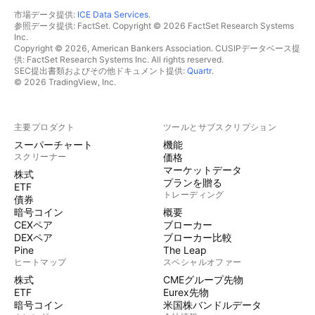
市場データ提供:
ICE Data Services
.
参照データ提供: FactSet. Copyright © 2026 FactSet Research Systems
Inc.
Copyright © 2026, American Bankers Association. CUSIPデータベース提
供: FactSet Research Systems Inc. All rights reserved.
SEC提出書類およびその他ドキュメント提供:
Quartr
.
© 2026 TradingView, Inc.
主要プロダクト
ツールとサブスクリプション
スーパーチャート
機能
スクリーナー
価格
マーケットデータ
株式
プランを贈る
ETF
トレーディング
債券
暗号コイン
概要
CEXペア
ブローカー
DEXペア
ブローカー比較
Pine
The Leap
ヒートマップ
スペシャルオファー
株式
CMEグループ先物
ETF
Eurex先物
暗号コイン
米国株バンドルデータ