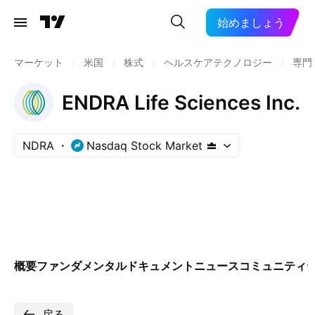
始めましょう
マーケット
/
米国
/
株式
/
ヘルスケアテクノロジー
/
専門
ENDRA Life Sciences Inc.
NDRA
Nasdaq Stock Market
概要
ファンダメンタル
ドキュメント
ニュース
コミュニティ
戻る