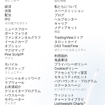
カレンダー
会社情報
経済
私たちについて
決算
スペースミッション
配当
ブログ
IPO
ヘルプセンター
その他プロダクト
キャリア
メディアキット
ニュースフロー
商品
ポートフォリオ
ファンダメンタルグラフ
TradingViewストア
イールドカーブ
タロットカード
オプション
C63 TradeTime
マクロマップ
ポリシーとセキュリティ
Pine Script®
利用規約
アプリ
免責事項
モバイル
プライバシーポリシー
デスクトップ
Cookieポリシー
コミュニティ
アクセシビリティ宣言
セキュリティのヒント
ソーシャルネットワーク
バグバウンティ・プログラム
ラブウォール
ステータスページ
お友達紹介
ビジネスソリューション
クリエイタープログラム
ハウスルール
ウィジェット
モデレーター
チャートライブラリ
アイデア
Lightweight Charts™