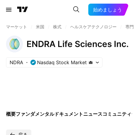
始めましょう
マーケット
/
米国
/
株式
/
ヘルスケアテクノロジー
/
専門
ENDRA Life Sciences Inc.
NDRA
Nasdaq Stock Market
概要
ファンダメンタル
ドキュメント
ニュース
コミュニティ
戻る