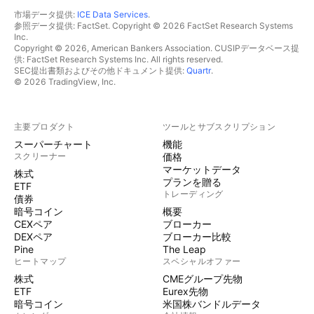
市場データ提供:
ICE Data Services
.
参照データ提供: FactSet. Copyright © 2026 FactSet Research Systems
Inc.
Copyright © 2026, American Bankers Association. CUSIPデータベース提
供: FactSet Research Systems Inc. All rights reserved.
SEC提出書類およびその他ドキュメント提供:
Quartr
.
© 2026 TradingView, Inc.
主要プロダクト
ツールとサブスクリプション
スーパーチャート
機能
スクリーナー
価格
マーケットデータ
株式
プランを贈る
ETF
トレーディング
債券
暗号コイン
概要
CEXペア
ブローカー
DEXペア
ブローカー比較
Pine
The Leap
ヒートマップ
スペシャルオファー
株式
CMEグループ先物
ETF
Eurex先物
暗号コイン
米国株バンドルデータ