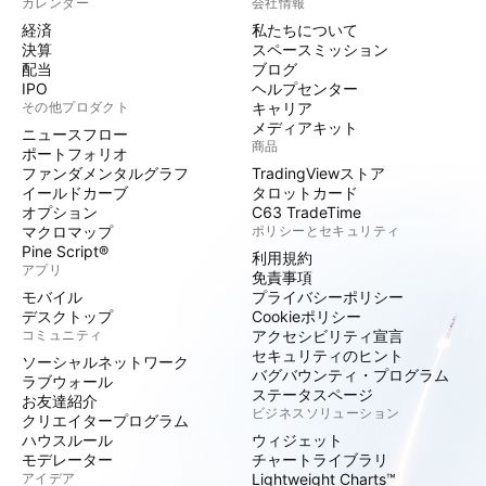
カレンダー
会社情報
経済
私たちについて
決算
スペースミッション
配当
ブログ
IPO
ヘルプセンター
その他プロダクト
キャリア
メディアキット
ニュースフロー
商品
ポートフォリオ
ファンダメンタルグラフ
TradingViewストア
イールドカーブ
タロットカード
オプション
C63 TradeTime
マクロマップ
ポリシーとセキュリティ
Pine Script®
利用規約
アプリ
免責事項
モバイル
プライバシーポリシー
デスクトップ
Cookieポリシー
コミュニティ
アクセシビリティ宣言
セキュリティのヒント
ソーシャルネットワーク
バグバウンティ・プログラム
ラブウォール
ステータスページ
お友達紹介
ビジネスソリューション
クリエイタープログラム
ハウスルール
ウィジェット
モデレーター
チャートライブラリ
アイデア
Lightweight Charts™