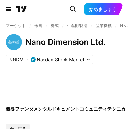
始めましょう
マーケット
/
米国
/
株式
/
生産財製造
/
産業機械
/
NN
Nano Dimension Ltd.
NNDM
Nasdaq Stock Market
概要
ファンダメンタル
ドキュメント
コミュニティ
テクニカ
戻る