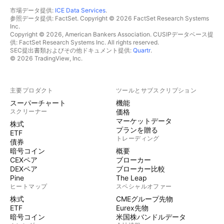
市場データ提供:
ICE Data Services
.
参照データ提供: FactSet. Copyright © 2026 FactSet Research Systems
Inc.
Copyright © 2026, American Bankers Association. CUSIPデータベース提
供: FactSet Research Systems Inc. All rights reserved.
SEC提出書類およびその他ドキュメント提供:
Quartr
.
© 2026 TradingView, Inc.
主要プロダクト
ツールとサブスクリプション
スーパーチャート
機能
スクリーナー
価格
マーケットデータ
株式
プランを贈る
ETF
トレーディング
債券
暗号コイン
概要
CEXペア
ブローカー
DEXペア
ブローカー比較
Pine
The Leap
ヒートマップ
スペシャルオファー
株式
CMEグループ先物
ETF
Eurex先物
暗号コイン
米国株バンドルデータ