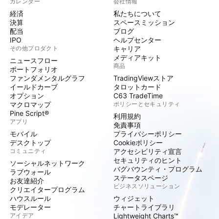
カレンダー
会社情報
経済
私たちについて
決算
スペースミッション
配当
ブログ
IPO
ヘルプセンター
その他プロダクト
キャリア
メディアキット
ニュースフロー
商品
ポートフォリオ
ファンダメンタルグラフ
TradingViewストア
イールドカーブ
タロットカード
オプション
C63 TradeTime
マクロマップ
ポリシーとセキュリティ
Pine Script®
利用規約
アプリ
免責事項
モバイル
プライバシーポリシー
デスクトップ
Cookieポリシー
コミュニティ
アクセシビリティ宣言
セキュリティのヒント
ソーシャルネットワーク
バグバウンティ・プログラム
ラブウォール
ステータスページ
お友達紹介
ビジネスソリューション
クリエイタープログラム
ハウスルール
ウィジェット
モデレーター
チャートライブラリ
アイデア
Lightweight Charts™