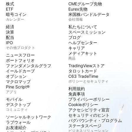
株式
CMEグループ先物
ETF
Eurex先物
暗号コイン
米国株バンドルデータ
カレンダー
会社情報
経済
私たちについて
決算
スペースミッション
配当
ブログ
IPO
ヘルプセンター
その他プロダクト
キャリア
メディアキット
ニュースフロー
商品
ポートフォリオ
ファンダメンタルグラフ
TradingViewストア
イールドカーブ
タロットカード
オプション
C63 TradeTime
マクロマップ
ポリシーとセキュリティ
Pine Script®
利用規約
アプリ
免責事項
モバイル
プライバシーポリシー
デスクトップ
Cookieポリシー
コミュニティ
アクセシビリティ宣言
セキュリティのヒント
ソーシャルネットワーク
バグバウンティ・プログラム
ラブウォール
ステータスページ
お友達紹介
ビジネスソリューション