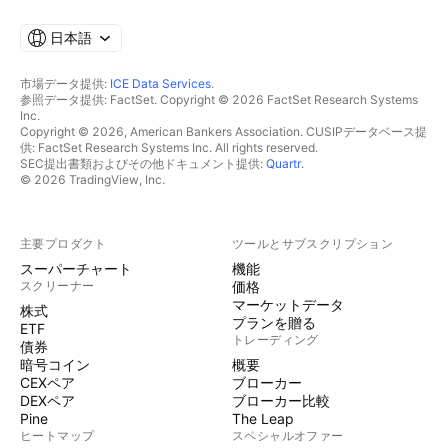
日本語
市場データ提供:
ICE Data Services
.
参照データ提供: FactSet. Copyright © 2026 FactSet Research Systems
Inc.
Copyright © 2026, American Bankers Association. CUSIPデータベース提
供: FactSet Research Systems Inc. All rights reserved.
SEC提出書類およびその他ドキュメント提供:
Quartr
.
© 2026 TradingView, Inc.
主要プロダクト
ツールとサブスクリプション
スーパーチャート
機能
スクリーナー
価格
マーケットデータ
株式
プランを贈る
ETF
トレーディング
債券
暗号コイン
概要
CEXペア
ブローカー
DEXペア
ブローカー比較
Pine
The Leap
ヒートマップ
スペシャルオファー