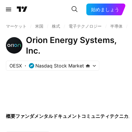
始めましょう
マーケット
/
米国
/
株式
/
電子テクノロジー
/
半導体
/
Orion Energy Systems,
Inc.
OESX
Nasdaq Stock Market
概要
ファンダメンタル
ドキュメント
コミュニティ
テクニカ