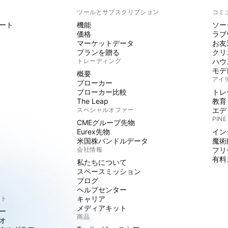
ト
ツールとサブスクリプション
コミ
ート
機能
ソー
価格
ラブ
マーケットデータ
お友
プランを贈る
クリ
トレーディング
ハウ
モデ
概要
アイ
ブローカー
ブローカー比較
トレ
The Leap
教育
スペシャルオファー
エデ
PINE
CMEグループ先物
Eurex先物
イン
米国株バンドルデータ
魔術
会社情報
フリ
有料
私たちについて
スペースミッション
ブログ
ヘルプセンター
クト
キャリア
メディアキット
ー
商品
オ