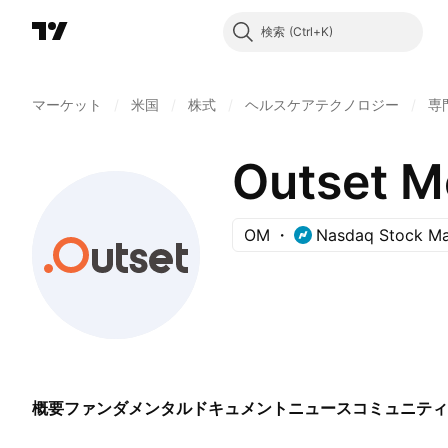
検索
マーケット
/
米国
/
株式
/
ヘルスケアテクノロジー
/
専
Outset Me
OM
Nasdaq Stock Ma
概要
ファンダメンタル
ドキュメント
ニュース
コミュニティ