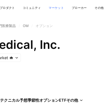
プロダクト
コミュニティ
マーケット
ブローカー
その他
門医療製品
/
OM
/
オプション
dical, Inc.
rket
テクニカル
予想
季節性
オプション
ETF
その他