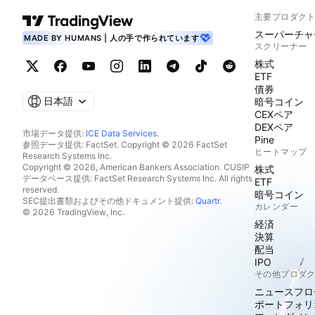
主要プロダク
スーパーチャ
MADE BY HUMANS | 人の手で作られています
スクリーナー
株式
ETF
債券
日本語
暗号コイン
CEXペア
DEXペア
市場データ提供:
ICE Data Services
.
Pine
参照データ提供: FactSet. Copyright © 2026 FactSet
ヒートマップ
Research Systems Inc.
Copyright © 2026, American Bankers Association. CUSIP
株式
データベース提供: FactSet Research Systems Inc. All rights
ETF
reserved.
暗号コイン
SEC提出書類およびその他ドキュメント提供:
Quartr
.
カレンダー
© 2026 TradingView, Inc.
経済
決算
配当
IPO
その他プロダ
ニュースフロ
ポートフォリ