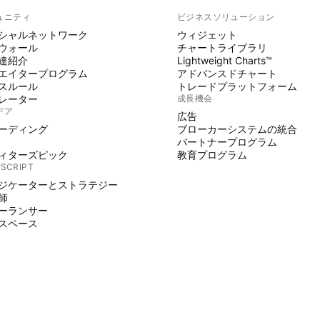
ュニティ
ビジネスソリューション
シャルネットワーク
ウィジェット
ウォール
チャートライブラリ
達紹介
Lightweight Charts™
エイタープログラム
アドバンスドチャート
スルール
トレードプラットフォーム
レーター
成長機会
デア
広告
ーディング
ブローカーシステムの統合
パートナープログラム
ィターズピック
教育プログラム
 SCRIPT
ジケーターとストラテジー
師
ーランサー
スペース