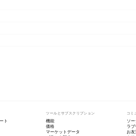
ト
ツールとサブスクリプション
コミ
ート
機能
ソー
価格
ラブ
マーケットデータ
お友