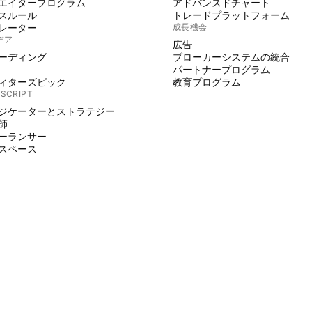
エイタープログラム
アドバンスドチャート
スルール
トレードプラットフォーム
レーター
成長機会
デア
広告
ーディング
ブローカーシステムの統合
パートナープログラム
ィターズピック
教育プログラム
 SCRIPT
ジケーターとストラテジー
師
ーランサー
スペース