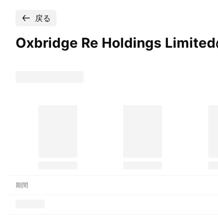
戻る
Oxbridge Re Holdings
Limit
期間