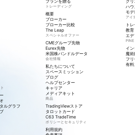
プランを贈る
クリ
トレーディング
ハウ
モデ
概要
アイ
ブローカー
ブローカー比較
トレ
The Leap
教育
スペシャルオファー
エデ
PINE
CMEグループ先物
Eurex先物
イン
米国株バンドルデータ
魔術
会社情報
フリ
有料
私たちについて
スペースミッション
ブログ
ヘルプセンター
クト
キャリア
メディアキット
ー
商品
オ
タルグラフ
TradingViewストア
ブ
タロットカード
C63 TradeTime
ポリシーとセキュリティ
利用規約
免責事項