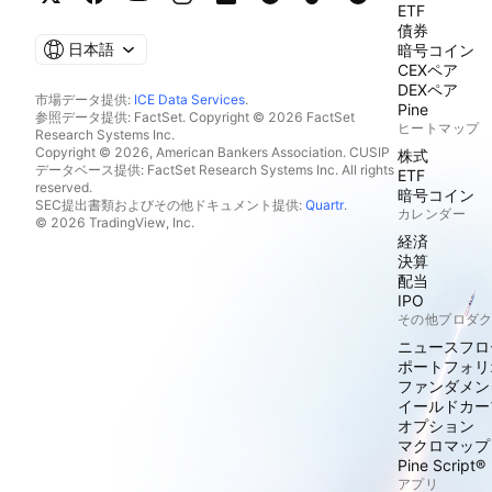
ETF
債券
日本語
暗号コイン
CEXペア
DEXペア
市場データ提供:
ICE Data Services
.
Pine
参照データ提供: FactSet. Copyright © 2026 FactSet
ヒートマップ
Research Systems Inc.
Copyright © 2026, American Bankers Association. CUSIP
株式
データベース提供: FactSet Research Systems Inc. All rights
ETF
reserved.
暗号コイン
SEC提出書類およびその他ドキュメント提供:
Quartr
.
カレンダー
© 2026 TradingView, Inc.
経済
決算
配当
IPO
その他プロダ
ニュースフロ
ポートフォリ
ファンダメン
イールドカー
オプション
マクロマップ
Pine Script®
アプリ