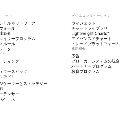
ュニティ
ビジネスソリューション
シャルネットワーク
ウィジェット
ウォール
チャートライブラリ
達紹介
Lightweight Charts™
エイタープログラム
アドバンスドチャート
スルール
トレードプラットフォーム
レーター
成長機会
デア
広告
ーディング
ブローカーシステムの統合
パートナープログラム
ィターズピック
教育プログラム
 SCRIPT
ジケーターとストラテジー
師
ーランサー
スペース