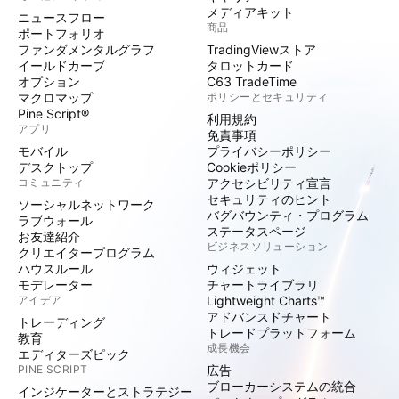
メディアキット
ニュースフロー
商品
ポートフォリオ
ファンダメンタルグラフ
TradingViewストア
イールドカーブ
タロットカード
オプション
C63 TradeTime
マクロマップ
ポリシーとセキュリティ
Pine Script®
利用規約
アプリ
免責事項
モバイル
プライバシーポリシー
デスクトップ
Cookieポリシー
コミュニティ
アクセシビリティ宣言
セキュリティのヒント
ソーシャルネットワーク
バグバウンティ・プログラム
ラブウォール
ステータスページ
お友達紹介
ビジネスソリューション
クリエイタープログラム
ハウスルール
ウィジェット
モデレーター
チャートライブラリ
アイデア
Lightweight Charts™
アドバンスドチャート
トレーディング
トレードプラットフォーム
教育
成長機会
エディターズピック
PINE SCRIPT
広告
ブローカーシステムの統合
インジケーターとストラテジー