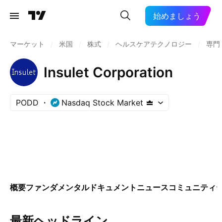
始めましょう
マーケット
/
米国
/
株式
/
ヘルスケアテクノロジー
/
専門
Insulet Corporation
PODD
Nasdaq Stock Market
概要
ファンダメンタル
ドキュメント
ニュース
コミュニティ
最新ヘッドライン