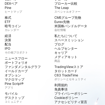
DEXペア
ブローカー比較
Pine
The Leap
ヒートマップ
スペシャルオファー
株式
CMEグループ先物
ETF
Eurex先物
暗号コイン
米国株バンドルデータ
カレンダー
会社情報
経済
私たちについて
決算
スペースミッション
配当
ブログ
IPO
ヘルプセンター
その他プロダクト
キャリア
メディアキット
ニュースフロー
商品
ポートフォリオ
ファンダメンタルグラフ
TradingViewストア
イールドカーブ
タロットカード
オプション
C63 TradeTime
マクロマップ
ポリシーとセキュリティ
Pine Script®
利用規約
アプリ
免責事項
モバイル
プライバシーポリシー
デスクトップ
Cookieポリシー
コミュニティ
アクセシビリティ宣言