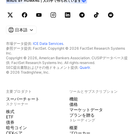
MADE BY HUMANS | 人の手で作られています
日本語
市場データ提供:
ICE Data Services
.
参照データ提供: FactSet. Copyright © 2026 FactSet Research Systems
Inc.
Copyright © 2026, American Bankers Association. CUSIPデータベース提
供: FactSet Research Systems Inc. All rights reserved.
SEC提出書類およびその他ドキュメント提供:
Quartr
.
© 2026 TradingView, Inc.
主要プロダクト
ツールとサブスクリプション
スーパーチャート
機能
スクリーナー
価格
マーケットデータ
株式
プランを贈る
ETF
トレーディング
債券
暗号コイン
概要
CEXペア
ブローカー