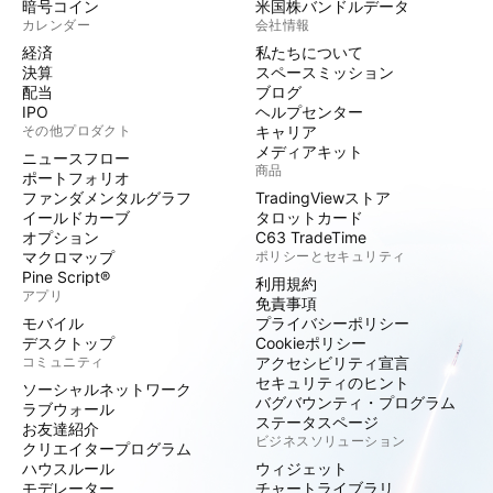
暗号コイン
米国株バンドルデータ
カレンダー
会社情報
経済
私たちについて
決算
スペースミッション
配当
ブログ
IPO
ヘルプセンター
その他プロダクト
キャリア
メディアキット
ニュースフロー
商品
ポートフォリオ
ファンダメンタルグラフ
TradingViewストア
イールドカーブ
タロットカード
オプション
C63 TradeTime
マクロマップ
ポリシーとセキュリティ
Pine Script®
利用規約
アプリ
免責事項
モバイル
プライバシーポリシー
デスクトップ
Cookieポリシー
コミュニティ
アクセシビリティ宣言
セキュリティのヒント
ソーシャルネットワーク
バグバウンティ・プログラム
ラブウォール
ステータスページ
お友達紹介
ビジネスソリューション
クリエイタープログラム
ハウスルール
ウィジェット
モデレーター
チャートライブラリ