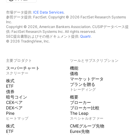
市場データ提供:
ICE Data Services
.
参照データ提供: FactSet. Copyright © 2026 FactSet Research Systems
Inc.
Copyright © 2026, American Bankers Association. CUSIPデータベース提
供: FactSet Research Systems Inc. All rights reserved.
SEC提出書類およびその他ドキュメント提供:
Quartr
.
© 2026 TradingView, Inc.
主要プロダクト
ツールとサブスクリプション
スーパーチャート
機能
スクリーナー
価格
マーケットデータ
株式
プランを贈る
ETF
トレーディング
債券
暗号コイン
概要
CEXペア
ブローカー
DEXペア
ブローカー比較
Pine
The Leap
ヒートマップ
スペシャルオファー
株式
CMEグループ先物
ETF
Eurex先物