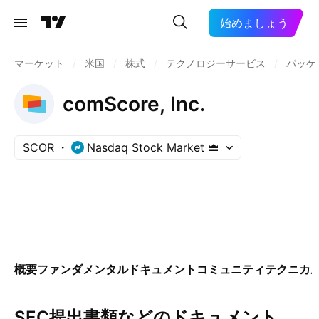
始めましょう
マーケット
/
米国
/
株式
/
テクノロジーサービス
/
パッケ
comScore, Inc.
SCOR
Nasdaq Stock Market
概要
ファンダメンタル
ドキュメント
コミュニティ
テクニカ
SEC提出書類などのドキュメント