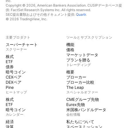
Inc.
Copyright © 2026, American Bankers Association. CUSIPデータベース提
供: FactSet Research Systems Inc. All rights reserved.
SEC提出書類およびその他ドキュメント提供:
Quartr
.
© 2026 TradingView, Inc.
主要プロダクト
ツールとサブスクリプション
スーパーチャート
機能
スクリーナー
価格
マーケットデータ
株式
プランを贈る
ETF
トレーディング
債券
暗号コイン
概要
CEXペア
ブローカー
DEXペア
ブローカー比較
Pine
The Leap
ヒートマップ
スペシャルオファー
株式
CMEグループ先物
ETF
Eurex先物
暗号コイン
米国株バンドルデータ
カレンダー
会社情報
経済
私たちについて
決算
スペースミッション