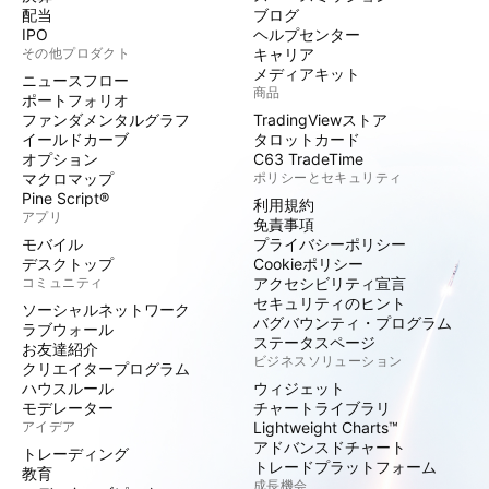
配当
ブログ
IPO
ヘルプセンター
その他プロダクト
キャリア
メディアキット
ニュースフロー
商品
ポートフォリオ
ファンダメンタルグラフ
TradingViewストア
イールドカーブ
タロットカード
オプション
C63 TradeTime
マクロマップ
ポリシーとセキュリティ
Pine Script®
利用規約
アプリ
免責事項
モバイル
プライバシーポリシー
デスクトップ
Cookieポリシー
コミュニティ
アクセシビリティ宣言
セキュリティのヒント
ソーシャルネットワーク
バグバウンティ・プログラム
ラブウォール
ステータスページ
お友達紹介
ビジネスソリューション
クリエイタープログラム
ハウスルール
ウィジェット
モデレーター
チャートライブラリ
アイデア
Lightweight Charts™
アドバンスドチャート
トレーディング
トレードプラットフォーム
教育
成長機会