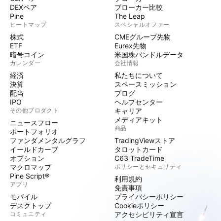
DEXペア
ブローカー比較
Pine
The Leap
ヒートマップ
スペシャルオファー
株式
CMEグループ先物
ETF
Eurex先物
暗号コイン
米国株バンドルデータ
カレンダー
会社情報
経済
私たちについて
決算
スペースミッション
配当
ブログ
IPO
ヘルプセンター
その他プロダクト
キャリア
メディアキット
ニュースフロー
商品
ポートフォリオ
ファンダメンタルグラフ
TradingViewストア
イールドカーブ
タロットカード
オプション
C63 TradeTime
マクロマップ
ポリシーとセキュリティ
Pine Script®
利用規約
アプリ
免責事項
モバイル
プライバシーポリシー
デスクトップ
Cookieポリシー
コミュニティ
アクセシビリティ宣言