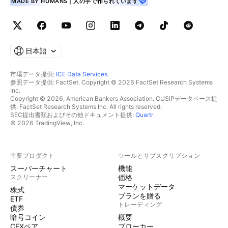
MADE BY HUMANS | 人の手で作られています
日本語
市場データ提供:
ICE Data Services
.
参照データ提供: FactSet. Copyright © 2026 FactSet Research Systems
Inc.
Copyright © 2026, American Bankers Association. CUSIPデータベース提
供: FactSet Research Systems Inc. All rights reserved.
SEC提出書類およびその他ドキュメント提供:
Quartr
.
© 2026 TradingView, Inc.
主要プロダクト
ツールとサブスクリプション
スーパーチャート
機能
スクリーナー
価格
マーケットデータ
株式
プランを贈る
ETF
トレーディング
債券
暗号コイン
概要
CEXペア
ブローカー