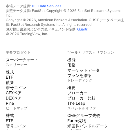
市場データ提供:
ICE Data Services
.
参照データ提供: FactSet. Copyright © 2026 FactSet Research Systems
Inc.
Copyright © 2026, American Bankers Association. CUSIPデータベース提
供: FactSet Research Systems Inc. All rights reserved.
SEC提出書類およびその他ドキュメント提供:
Quartr
.
© 2026 TradingView, Inc.
主要プロダクト
ツールとサブスクリプション
スーパーチャート
機能
スクリーナー
価格
マーケットデータ
株式
プランを贈る
ETF
トレーディング
債券
暗号コイン
概要
CEXペア
ブローカー
DEXペア
ブローカー比較
Pine
The Leap
ヒートマップ
スペシャルオファー
株式
CMEグループ先物
ETF
Eurex先物
暗号コイン
米国株バンドルデータ