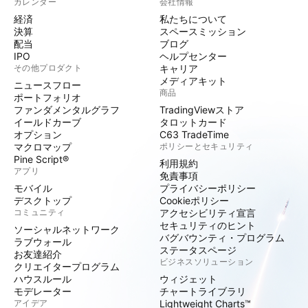
カレンダー
会社情報
経済
私たちについて
決算
スペースミッション
配当
ブログ
IPO
ヘルプセンター
その他プロダクト
キャリア
メディアキット
ニュースフロー
商品
ポートフォリオ
ファンダメンタルグラフ
TradingViewストア
イールドカーブ
タロットカード
オプション
C63 TradeTime
マクロマップ
ポリシーとセキュリティ
Pine Script®
利用規約
アプリ
免責事項
モバイル
プライバシーポリシー
デスクトップ
Cookieポリシー
コミュニティ
アクセシビリティ宣言
セキュリティのヒント
ソーシャルネットワーク
バグバウンティ・プログラム
ラブウォール
ステータスページ
お友達紹介
ビジネスソリューション
クリエイタープログラム
ハウスルール
ウィジェット
モデレーター
チャートライブラリ
アイデア
Lightweight Charts™