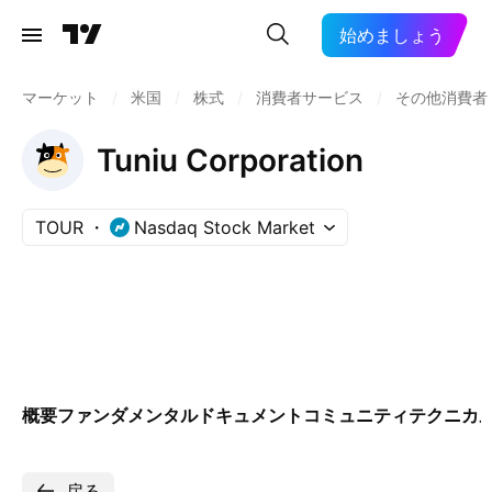
始めましょう
マーケット
/
米国
/
株式
/
消費者サービス
/
その他消費者
Tuniu Corporation
TOUR
Nasdaq Stock Market
概要
ファンダメンタル
ドキュメント
コミュニティ
テクニカ
戻る