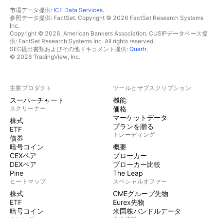
市場データ提供:
ICE Data Services
.
参照データ提供: FactSet. Copyright © 2026 FactSet Research Systems
Inc.
Copyright © 2026, American Bankers Association. CUSIPデータベース提
供: FactSet Research Systems Inc. All rights reserved.
SEC提出書類およびその他ドキュメント提供:
Quartr
.
© 2026 TradingView, Inc.
主要プロダクト
ツールとサブスクリプション
スーパーチャート
機能
スクリーナー
価格
マーケットデータ
株式
プランを贈る
ETF
トレーディング
債券
暗号コイン
概要
CEXペア
ブローカー
DEXペア
ブローカー比較
Pine
The Leap
ヒートマップ
スペシャルオファー
株式
CMEグループ先物
ETF
Eurex先物
暗号コイン
米国株バンドルデータ