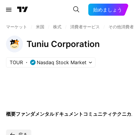
始めましょう
マーケット
/
米国
/
株式
/
消費者サービス
/
その他消費者
Tuniu Corporation
TOUR
Nasdaq Stock Market
概要
ファンダメンタル
ドキュメント
コミュニティ
テクニカ
戻る