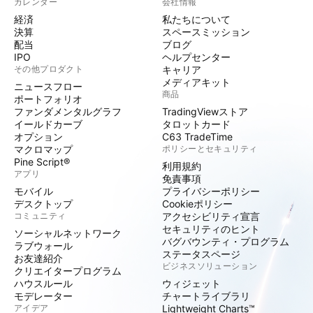
カレンダー
会社情報
経済
私たちについて
決算
スペースミッション
配当
ブログ
IPO
ヘルプセンター
その他プロダクト
キャリア
メディアキット
ニュースフロー
商品
ポートフォリオ
ファンダメンタルグラフ
TradingViewストア
イールドカーブ
タロットカード
オプション
C63 TradeTime
マクロマップ
ポリシーとセキュリティ
Pine Script®
利用規約
アプリ
免責事項
モバイル
プライバシーポリシー
デスクトップ
Cookieポリシー
コミュニティ
アクセシビリティ宣言
セキュリティのヒント
ソーシャルネットワーク
バグバウンティ・プログラム
ラブウォール
ステータスページ
お友達紹介
ビジネスソリューション
クリエイタープログラム
ハウスルール
ウィジェット
モデレーター
チャートライブラリ
アイデア
Lightweight Charts™