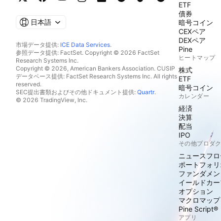
ETF
債券
日本語
暗号コイン
CEXペア
DEXペア
市場データ提供:
ICE Data Services
.
Pine
参照データ提供: FactSet. Copyright © 2026 FactSet
ヒートマップ
Research Systems Inc.
Copyright © 2026, American Bankers Association. CUSIP
株式
データベース提供: FactSet Research Systems Inc. All rights
ETF
reserved.
暗号コイン
SEC提出書類およびその他ドキュメント提供:
Quartr
.
カレンダー
© 2026 TradingView, Inc.
経済
決算
配当
IPO
その他プロダ
ニュースフロ
ポートフォリ
ファンダメン
イールドカー
オプション
マクロマップ
Pine Script®
アプリ