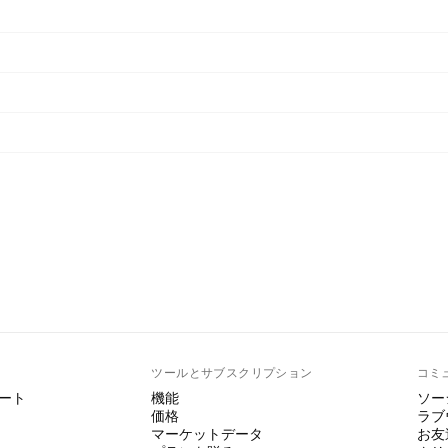
ト
ツールとサブスクリプション
コミ
ート
機能
ソー
価格
ラブ
マーケットデータ
お友