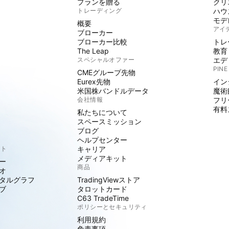
プランを贈る
クリ
トレーディング
ハウ
モデ
概要
アイ
ブローカー
ブローカー比較
トレ
The Leap
教育
スペシャルオファー
エデ
PINE
CMEグループ先物
Eurex先物
イン
米国株バンドルデータ
魔術
会社情報
フリ
有料
私たちについて
スペースミッション
ブログ
ヘルプセンター
クト
キャリア
メディアキット
ー
商品
オ
タルグラフ
TradingViewストア
ブ
タロットカード
C63 TradeTime
ポリシーとセキュリティ
利用規約
免責事項