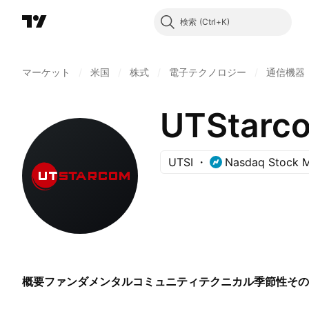
検索
マーケット
/
米国
/
株式
/
電子テクノロジー
/
通信機器
UTStarco
UTSI
Nasdaq Stock M
概要
ファンダメンタル
コミュニティ
テクニカル
季節性
その