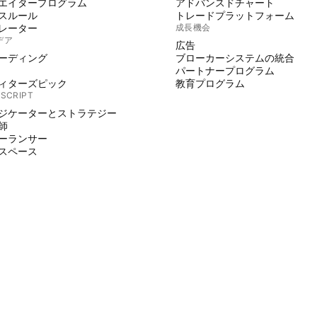
エイタープログラム
アドバンスドチャート
スルール
トレードプラットフォーム
レーター
成長機会
デア
広告
ーディング
ブローカーシステムの統合
パートナープログラム
ィターズピック
教育プログラム
 SCRIPT
ジケーターとストラテジー
師
ーランサー
スペース