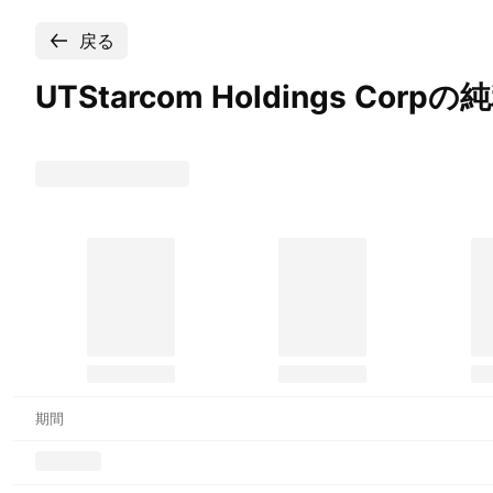
戻る
UTStarcom Holdings
Corpの
期間