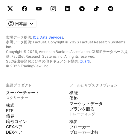
日本語
市場データ提供:
ICE Data Services
.
参照データ提供: FactSet. Copyright © 2026 FactSet Research Systems
Inc.
Copyright © 2026, American Bankers Association. CUSIPデータベース提
供: FactSet Research Systems Inc. All rights reserved.
SEC提出書類およびその他ドキュメント提供:
Quartr
.
© 2026 TradingView, Inc.
主要プロダクト
ツールとサブスクリプション
スーパーチャート
機能
スクリーナー
価格
マーケットデータ
株式
プランを贈る
ETF
トレーディング
債券
暗号コイン
概要
CEXペア
ブローカー
DEXペア
ブローカー比較