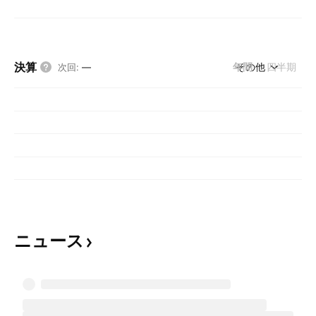
決算
年間
その他
四半期
次回
:
—
ニュース