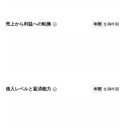
売上から利益への転換
年間
その他
四半期
借入レベルと返済能力
年間
その他
四半期