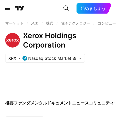
始めましょう
マーケット
/
米国
/
株式
/
電子テクノロジー
/
コンピュー
Xerox Holdings
Corporation
XRX
Nasdaq Stock Market
概要
ファンダメンタル
ドキュメント
ニュース
コミュニティ