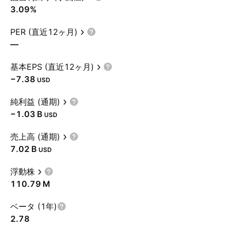
3.09%
PER (直近12ヶ月)
—
基本EPS (直近12ヶ月)
−7.38
USD
純利益 (通期)
‪−1.03 B‬
USD
売上高 (通期)
‪7.02 B‬
USD
浮動株
‪110.79 M‬
ベータ (1年)
2.78