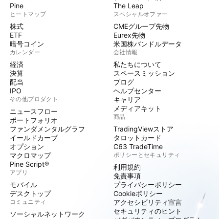
Pine
The Leap
ヒートマップ
スペシャルオファー
株式
CMEグループ先物
ETF
Eurex先物
暗号コイン
米国株バンドルデータ
カレンダー
会社情報
経済
私たちについて
決算
スペースミッション
配当
ブログ
IPO
ヘルプセンター
その他プロダクト
キャリア
メディアキット
ニュースフロー
商品
ポートフォリオ
ファンダメンタルグラフ
TradingViewストア
イールドカーブ
タロットカード
オプション
C63 TradeTime
マクロマップ
ポリシーとセキュリティ
Pine Script®
利用規約
アプリ
免責事項
モバイル
プライバシーポリシー
デスクトップ
Cookieポリシー
コミュニティ
アクセシビリティ宣言
セキュリティのヒント
ソーシャルネットワーク